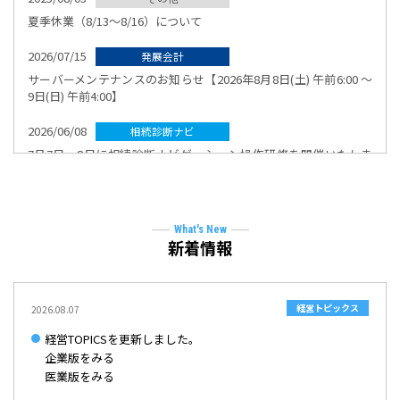
夏季休業（8/13～8/16）について
2026/07/15
サーバーメンテナンスのお知らせ【2026年8月8日(土) 午前6:00 ～
9日(日) 午前4:00】
2026/06/08
7月7日・8日に相続診断ナビゲーション操作研修を開催いたしま
す。
2026/06/05
6月29日・30日に発展会計システム操作研修を開催いたします。
What's New
新着情報
2026/02/03
【発展会計】生成AIオプションサイトを公開いたしました。
経営トピックス
2026.08.07
2025/12/22
経営TOPICSを更新しました。
年末年始休業のお知らせ
企業版をみる
医業版をみる
2025/10/22