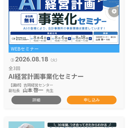
WEBセミナー
2026.08.18
③
（火）
全3回
AI経営計画事業化セミナー
【講師】吉岡経営センター
山本 啓一
副社長
先生
詳細
申し込み