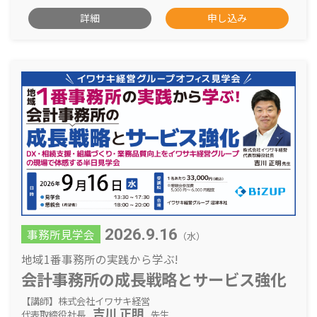
詳細
申し込み
2026.9.16
事務所見学会
（水）
地域1番事務所の実践から学ぶ!
会計事務所の成長戦略と
サービス強化
【講師】株式会社イワサキ経営
吉川 正明
代表取締役社長
先生