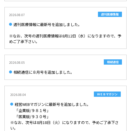
オプション機能一部終了のご案内
2025/10/02
週刊医療情報
2026.08.07
10月29日・11月19日・12月9日に発展給与操作研修・無料体験セ
週刊医療情報に最新号を追加しました。
ミナーを開催いたします。
※なお、次号の週刊医療情報は8月12日（水）になりますので、予
2025/09/30
めご了承下さい。
【リリースのご案内】税務申告ソフト「達人シリーズ」（株式会
社NTTデータ）とのAPI連携を開始いたしました。
2025/08/27
相続通信
2026.08.05
クラウド経費精算システム「BIZUP経費精算」をリリースいたし
相続通信に８月号を追加しました。
ました。
2023/03/06
【インボイス対応】クラウド型請求書発行システム「発展請求
ＷＥＢマガジン
2026.08.04
書」リリースのご案内
経営WEBマガジンに最新号を追加しました。
「企業版/９８１号」
2022/08/02
「医業版/９３０号」
【BIZUP発展会計】電帳法対応ストレージ 有料化のお知らせ
※なお、次号は8月18日（火）になりますので、予めご了承下さ
い。
2022/07/14