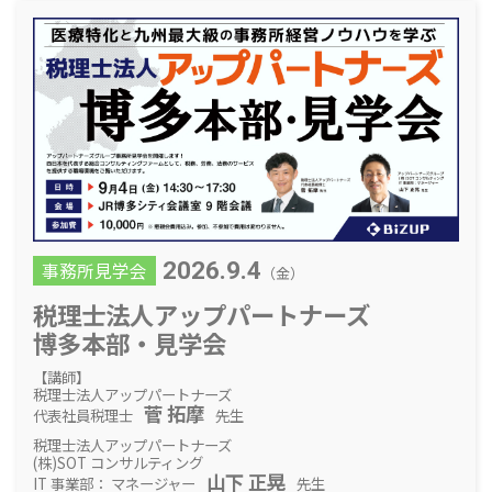
2026.9.4
事務所見学会
（金）
税理士法人
アップパートナーズ
博多本部・見学会
【講師】
税理士法人アップパートナーズ
菅 拓摩
代表社員税理士
先生
税理士法人アップパートナーズ
(株)SOT コンサルティング
山下 正晃
IT 事業部： マネージャー
先生