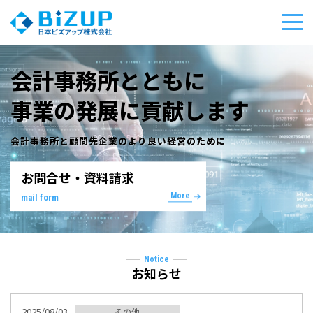
会計事務所とともに
事業の発展に貢献します
会計事務所と顧問先企業のより良い経営のために
お問合せ・資料請求
More
mail form
Notice
お知らせ
2025/08/03