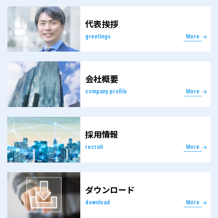
代表挨拶
greetings
More
会社概要
company profile
More
採用情報
recruit
More
ダウンロード
download
More