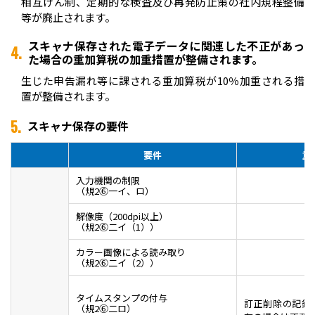
相互けん制、定期的な検査及び再発防止策の社内規程整備
等が廃止されます。
スキャナ保存された電子データに関連した不正があっ
4.
た場合の重加算税の加重措置が整備されます。
生じた申告漏れ等に課される重加算税が10％加重される措
置が整備されます。
5.
スキャナ保存の要件
要件
重
入力機関の制限
（規2⑥一イ、ロ）
解像度（200dpi以上）
（規2⑥二イ（1））
カラー画像による読み取り
（規2⑥二イ（2））
タイムスタンプの付与
訂正削除の記録
（規2⑥二ロ）