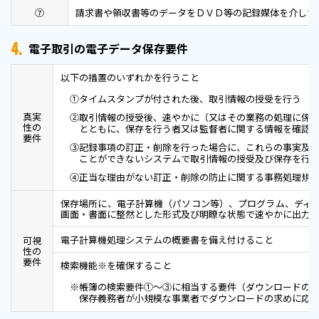
⑦
請求書や領収書等のデータをＤＶＤ等の記録媒体を介して
4.
電子取引の電子データ保存要件
以下の措置のいずれかを行うこと
①タイムスタンプが付された後、取引情報の授受を行う
真実
②取引情報の授受後、速やかに（又はその業務の処理に係る
性の
とともに、保存を行う者又は監督者に関する情報を確認
要件
③記録事項の訂正・削除を行った場合に、これらの事実及び
ことができないシステムで取引情報の授受及び保存を行
④正当な理由がない訂正・削除の防止に関する事務処理規
保存場所に、電子計算機（パソコン等）、プログラム、ディ
画面・書面に整然とした形式及び明瞭な状態で速やかに出力
電子計算機処理システムの概要書を備え付けること
可視
性の
要件
検索機能※を確保すること
※帳簿の検索要件①～③に相当する要件（ダウンロードの
保存義務者が小規模な事業者でダウンロードの求めに応