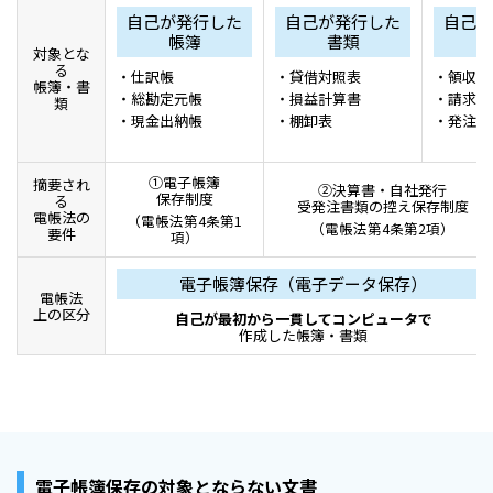
自己が発行した
自己が発行した
自己発
帳簿
書類
対象とな
る
仕訳帳
貸借対照表
領収書
帳簿・書
総勘定元帳
損益計算書
請求書
類
現金出納帳
棚卸表
発注書
①電子帳簿
摘要され
②決算書・自社発行
保存制度
る
受発注書類の控え保存制度
電帳法の
（電帳法第4条第1
（電帳法第4条第2項）
要件
項）
電子帳簿保存（電子データ保存）
電帳法
上の区分
自己が最初から一貫してコンピュータで
作成した帳簿・書類
電子帳簿保存の対象とならない文書