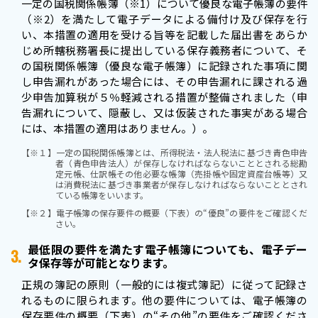
一定の国税関係帳簿（※1）について優良な電子帳簿の要件
（※2）を満たして電子データによる備付け及び保存を行
い、本措置の適用を受ける旨等を記載した届出書をあらか
じめ所轄税務署長に提出している保存義務者について、そ
の国税関係帳簿（優良な電子帳簿）に記録された事項に関
し申告漏れがあった場合には、その申告漏れに課される過
少申告加算税が５％軽減される措置が整備されました（申
告漏れについて、隠蔽し、又は仮装された事実がある場合
には、本措置の適用はありません。）。
【※１】
一定の国税関係帳簿とは、所得税法・法人税法に基づき青色申告
者（青色申告法人）が保存しなければならないこととされる総勘
定元帳、仕訳帳その他必要な帳簿（売掛帳や固定資産台帳等）又
は消費税法に基づき事業者が保存しなければならないこととされ
ている帳簿をいいます。
【※２】
電子帳簿の保存要件の概要（下表）の“優良”の要件をご確認くだ
さい。
最低限の要件を満たす電子帳簿についても、電子デー
3.
タ保存等が可能となります。
正規の簿記の原則（一般的には複式簿記）に従って記録さ
れるものに限られます。他の要件については、電子帳簿の
保存要件の概要（下表）の“その他”の要件をご確認くださ