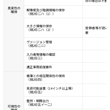
存の場合は不要
真実性の
解像度及び階調情報の保存
確保
（規2⑥二ハ（1））
大きさ情報の保存
受領者等が読み
（規2⑥二ハ（2））
要
ヴァージョン管理
（規2⑥二ニ）
入力者等情報の確認
（規2⑥三）
適正事務処理要件
帳簿との相互関係性の保持
（規2⑥四）
見読可能装置（14インチ以上等）
（規2⑥五）
整然・明瞭出力
（規2⑥五イ～二）
可視性の
確保