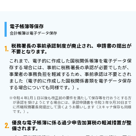
電子帳簿等保存
会計帳簿は電子データ保存
税務署長の事前承認制度が廃止され、申請書の提出が
1.
不要となります。
これまで、電子的に作成した国税関係帳簿を電子データ保
存する場合には、事前に税務署長の承認が必要でしたが、
事業者の事務負担を軽減するため、事前承認は不要とされ
ました（電子的に作成した国税関係書類を電子データ保存
する場合についても同様です。）。
※
令和４年1月１日以後も改正前の要件を満たして保存等を行おうとする方
が承認を受けようとする場合には、承認申請書を令和３年９月30日まで
に所轄税務署長宛提出して頂くようお願いします（スキャナ保存も同様
です。）。
優良な電子帳簿に係る過少申告加算税の軽減措置が整
2.
備されます。