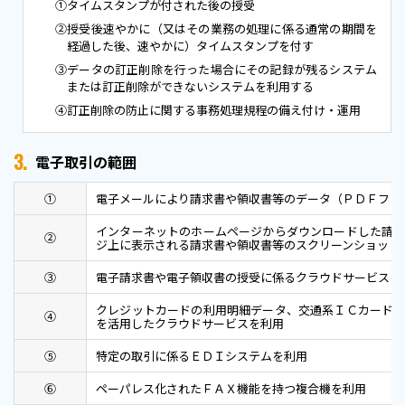
①
タイムスタンプが付された後の授受
②
授受後速やかに（又はその業務の処理に係る通常の期間を
経過した後、速やかに）タイムスタンプを付す
③
データの訂正削除を行った場合にその記録が残るシステム
または訂正削除ができないシステムを利⽤する
④
訂正削除の防⽌に関する事務処理規程の備え付け・運用
3.
電子取引の範囲
①
電子メールにより請求書や領収書等のデータ（ＰＤＦファ
インターネットのホームページからダウンロードした請
②
ジ上に表示される請求書や領収書等のスクリーンショット
③
電子請求書や電子領収書の授受に係るクラウドサービスを
クレジットカードの利用明細データ、交通系ＩＣカード
④
を活用したクラウドサービスを利用
⑤
特定の取引に係るＥＤＩシステムを利用
⑥
ペーパレス化されたＦＡＸ機能を持つ複合機を利用