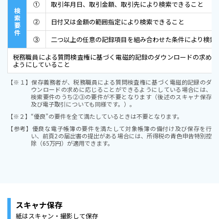
①
取引年月日、取引金額、取引先により検索できること
検
索
②
日付又は金額の範囲指定により検索できること
要
件
③
二つ以上の任意の記録項目を組み合わせた条件により検索
税務職員による質問検査権に基づく電磁的記録のダウンロードの求めに
ようにしていること
【※１】
保存義務者が、税務職員による質問検査権に基づく電磁的記録のダ
ウンロードの求めに応じることができるようにしている場合には、
検索要件のうち②③の要件が不要となります（後述のスキャナ保存
及び電子取引についても同様です。）。
【※２】
“優良”の要件を全て満たしているときは不要となります。
【参考】
優良な電子帳簿の要件を満たして対象帳簿の備付け及び保存を行
い、前頁2の届出書の提出がある場合には、所得税の青色申告特別控
除（65万円）が適用できます。
スキャナ保存
紙はスキャン・撮影して保存