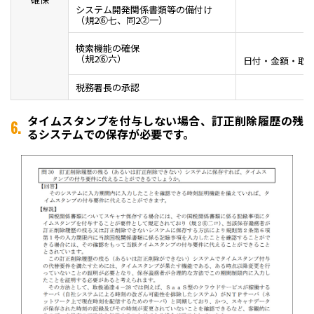
システム開発関係書類等の備付け
（規2⑥七、同2②一）
検索機能の確保
（規2⑥六）
日付・金額・取
税務署長の承認
タイムスタンプを付与しない場合、訂正削除履歴の残
6.
るシステムでの保存が必要です。