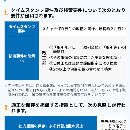
タイムスタンプ要件及び検索要件について次のとおり
1.
要件が緩和されます。
タイムスタンプ
スキャナ保存要件の改正と同様、最長約２か月と概
要件
①
「取引年月日」「取引金額」「取引先」の検
索項目
改
検索要件の簡素
②
その帳簿の種類に応じた主要な検索項目
正
化
前
③
日付または金額の範囲指定により検索
④
2つ以上の項目を組み合わせて検索
※売上高の判定は、個人事業者にあっては電子取引が行われた日の属する年の
前々年の１月１日から12月31日までの期間をいい、法人にあっては電子取
引が行われた 日の属する事業年度の前々事業年度をいいます。
適正な保存を担保する措置として、次の見直しが行わ
2.
れます。
申告所得税及び
出力書面の保存による代替措置の廃止
て、その電子デ