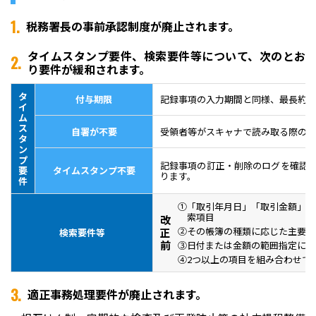
1.
税務署長の事前承認制度が廃止されます。
タイムスタンプ要件、検索要件等について、次のとお
2.
り要件が緩和されます。
タ
付与期限
記録事項の入力期間と同様、最長約２
イ
ム
ス
自署が不要
受領者等がスキャナで読み取る際の国
タ
ン
プ
記録事項の訂正・削除のログを確認
要
タイムスタンプ不要
ります。
件
①
「取引年月日」「取引金額」「
索項目
改
②
その帳簿の種類に応じた主要な
正
検索要件等
前
③
日付または金額の範囲指定によ
④
2つ以上の項目を組み合わせて
3.
適正事務処理要件が廃止されます。