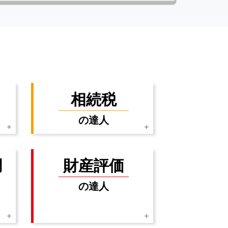
相続税
の達人
調
財産評価
の達人