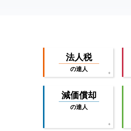
法人税
の達人
減価償却
の達人