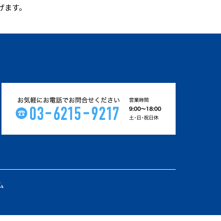
げます。
ム