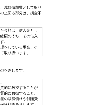
は、減価償却費として取り
その上回る部分は、損金不
れた金額は、借入金とし
料総額のうち、その借入
ます。
経理をしている場合、そ
して取り扱います。
ものをさします。
と。
実質的に教授することが
実質的に負担すること。
資産の取得価格や付随費
、保険料等をさします）