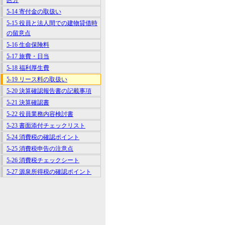
区分
5-14 寄付金の取扱い
5-15 役員と法人間での建物貸借時
の留意点
5-16 生命保険料
5-17 旅費・日当
5-18 福利厚生費
5-19 リース料の取扱い
5-20 決算確認報告書の記載事項
5-21 決算確認書
5-22 役員業務内容検討書
5-23 書面添付チェックリスト
5-24 消費税の確認ポイント
5-25 消費税申告の注意点
5-26 消費税チェックシート
5-27 源泉所得税の確認ポイント