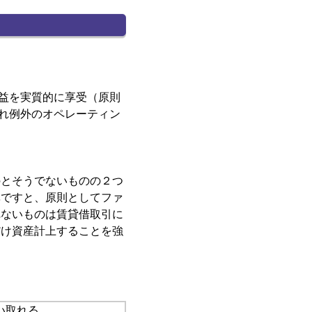
益を実質的に享受（原則
それ例外のオペレーティン
のとそうでないものの２つ
準ですと、原則としてファ
れないものは賃貸借取引に
だけ資産計上することを強
い取れる