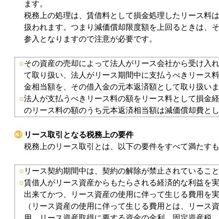
ます。
税務上の処理は、賃借料として損金処理したリース料
扱われます。つまり減価償却限度額を上回るときは、
参入となりますので注意が必要です。
○
その資産の売却によって法人がリース会社から受け入
て取り扱い、法人がリース期間中に支払うべきリース
金相当額を、その借入金の元本返済額として取り扱い
○
法人が支払うべきリース料の額をリース料として損金
のリース料の額のうち元本返済相当額は減価償却費と
③
リース取引となる税務上の要件
税務上のリース取引とは、以下の要件をすべて満たす
○
リース契約期間中は、契約の解除が禁止されているこ
○
賃借人がリース資産からもたらされる経済的な利益を
出来てかつ、リース資産の使用に伴って生じる費用を
（リース資産の使用に伴って生じる費用とは、リース
用、リース資産取得に要する資金の金利、固定資産税