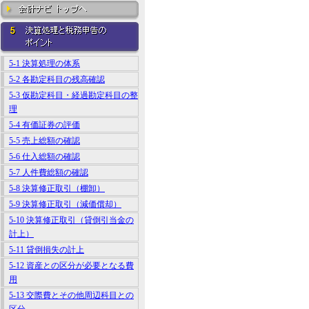
5-1 決算処理の体系
5-2 各勘定科目の残高確認
5-3 仮勘定科目・経過勘定科目の整
理
5-4 有価証券の評価
5-5 売上総額の確認
5-6 仕入総額の確認
5-7 人件費総額の確認
5-8 決算修正取引（棚卸）
5-9 決算修正取引（減価償却）
5-10 決算修正取引（貸倒引当金の
計上）
5-11 貸倒損失の計上
5-12 資産との区分が必要となる費
用
5-13 交際費とその他周辺科目との