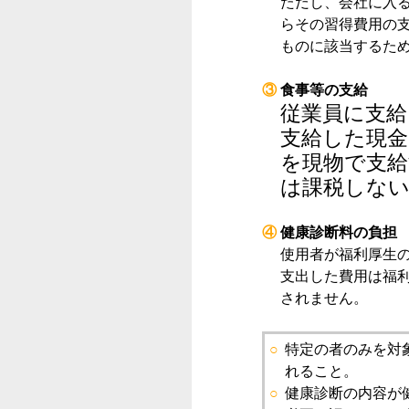
ただし、会社に入
らその習得費用の
ものに該当するた
③
食事等の支給
従業員に支給
支給した現金
を現物で支
は課税しな
④
健康診断料の負担
使用者が福利厚生
支出した費用は福
されません。
○
特定の者のみを対
れること。
○
健康診断の内容が