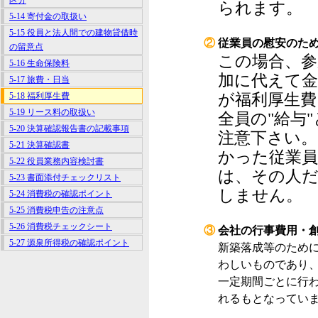
区分
られます。
5-14 寄付金の取扱い
5-15 役員と法人間での建物貸借時
②
従業員の慰安のた
の留意点
この場合、参
5-16 生命保険料
加に代えて金
5-17 旅費・日当
が福利厚生費
5-18 福利厚生費
5-19 リース料の取扱い
全員の"給与
5-20 決算確認報告書の記載事項
注意下さい。
5-21 決算確認書
かった従業員
5-22 役員業務内容検討書
は、その人だ
5-23 書面添付チェックリスト
しません。
5-24 消費税の確認ポイント
5-25 消費税申告の注意点
5-26 消費税チェックシート
③
会社の行事費用・
5-27 源泉所得税の確認ポイント
新築落成等のため
わしいものであり、
一定期間ごとに行
れるもとなっていま