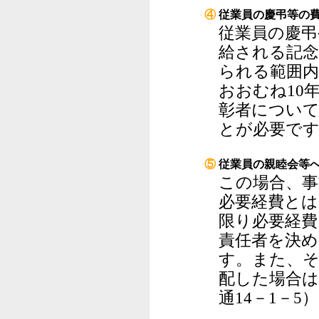
④
従業員の慶弔等の
従業員の慶弔
給される記念
られる範囲内
おおむね10
彰者について
とが必要で
⑤
従業員の親睦会等
この場合、事
必要経費とは
限り必要経費
責任者を決め
す。また、そ
配した場合は
通14－1－5