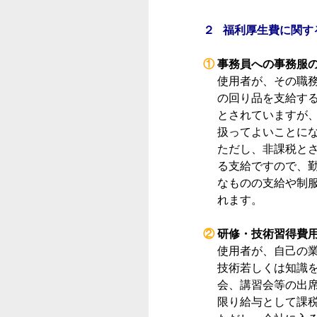
２ 福利厚生費に関す
①
事務員への事務服
使用者が、その職
の回り品を支給す
とされていますが
扱ってよいことに
ただし、非課税と
る支給ですので、
なものの支給や制
れます。
②
研修・技術習得費
使用者が、自己の
技術若しくは知識
会、講習会等の出
限り給与として課