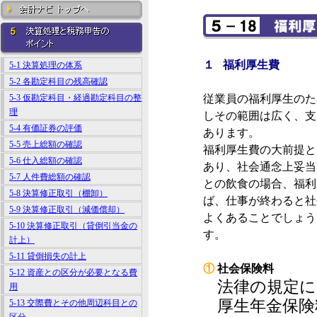
１ 福利厚生費
5-1 決算処理の体系
5-2 各勘定科目の残高確認
5-3 仮勘定科目・経過勘定科目の整
従業員の福利厚生のた
理
しその範囲は広く、支
5-4 有価証券の評価
あります。
5-5 売上総額の確認
福利厚生費の大前提と
5-6 仕入総額の確認
あり、社会通念上妥当
5-7 人件費総額の確認
との飲食の場合、福利
5-8 決算修正取引（棚卸）
ば、仕事が終わると社
5-9 決算修正取引（減価償却）
よくあることでしょう
5-10 決算修正取引（貸倒引当金の
す。
計上）
5-11 貸倒損失の計上
①
社会保険料
5-12 資産との区分が必要となる費
法律の規定に
用
厚生年金保険
5-13 交際費とその他周辺科目との