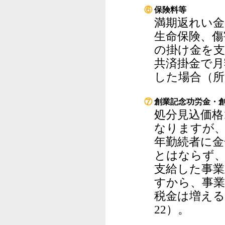
⑥
保険料等
満期返れい金
生命保険、傷
の掛け金を支
共済掛金で月
した場合（所
⑦
創業記念功労金・
処分見込価格
なりますが、
年勤続者に金
とはならず
支給した事業
すから、事業
税金は増える
22）。