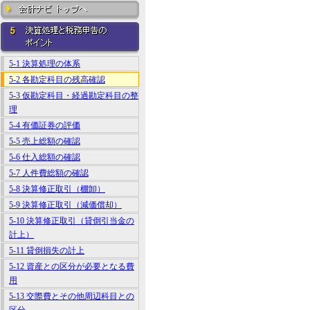
5-1 決算処理の体系
5-2 各勘定科目の残高確認
5-3 仮勘定科目・経過勘定科目の整
理
5-4 有価証券の評価
5-5 売上総額の確認
5-6 仕入総額の確認
5-7 人件費総額の確認
5-8 決算修正取引（棚卸）
5-9 決算修正取引（減価償却）
5-10 決算修正取引（貸倒引当金の
計上）
5-11 貸倒損失の計上
5-12 資産との区分が必要となる費
用
5-13 交際費とその他周辺科目との