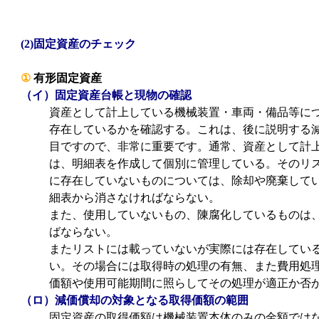
(2)固定資産のチェック
①
有形固定資産
（イ）固定資産台帳と現物の確認
資産として計上している機械装置・車両・備品等に
存在しているかを確認する。これは、後に説明する
目ですので、非常に重要です。通常、資産として計
は、明細表を作成して個別に管理している。そのリ
に存在していないものについては、除却や廃棄して
細表から消さなければならない。
また、使用していないもの、陳腐化しているものは
ばならない。
またリストには載っていないが実際には存在してい
い。その場合には取得時の処理の有無、また費用処
価額や使用可能期間に照らしてその処理が適正か否
（ロ）減価償却の対象となる取得価額の範囲
固定資産の取得価額は機械装置本体のみの金額では