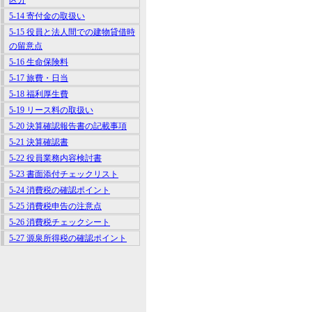
区分
5-14 寄付金の取扱い
5-15 役員と法人間での建物貸借時
の留意点
5-16 生命保険料
5-17 旅費・日当
5-18 福利厚生費
5-19 リース料の取扱い
5-20 決算確認報告書の記載事項
5-21 決算確認書
5-22 役員業務内容検討書
5-23 書面添付チェックリスト
5-24 消費税の確認ポイント
5-25 消費税申告の注意点
5-26 消費税チェックシート
5-27 源泉所得税の確認ポイント