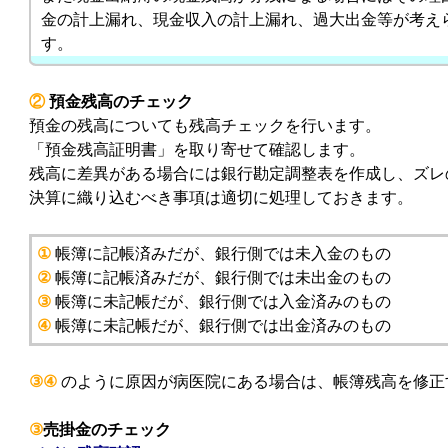
金の計上漏れ、現金収入の計上漏れ、過大出金等が考え
す。
②
預金残高のチェック
預金の残高についても残高チェックを行います。
「預金残高証明書」を取り寄せて確認します。
残高に差異がある場合には銀行勘定調整表を作成し、ズレ
決算に織り込むべき事項は適切に処理しておきます。
①
帳簿に記帳済みだが、銀行側では未入金のもの
②
帳簿に記帳済みだが、銀行側では未出金のもの
③
帳簿に未記帳だが、銀行側では入金済みのもの
④
帳簿に未記帳だが、銀行側では出金済みのもの
③④
のように原因が病医院にある場合は、帳簿残高を修正
③
売掛金のチェック