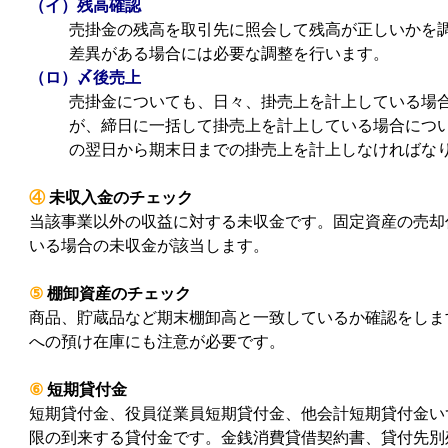
（イ）残高確認
売掛金の残高を取引先に照会して残高が正しいかを
差異がある場合には必要な調整を行います。
（ロ）〆後売上
売掛金についても、日々、掛売上を計上している場
が、締日に一括して掛売上を計上している場合につ
の翌日から期末日までの掛売上を計上しなければな
④
未収入金のチェック
当該事業以外の収益に対する未収金です。固定資産の売却
いる場合の未収金が該当します。
⑤
棚卸資産のチェック
商品、貯蔵品など期末棚卸高と一致しているか確認をしま
への預け在庫にも注意が必要です。
⑥
短期貸付金
短期貸付金、役員従業員短期貸付金、他会計短期貸付金い
限の到来する貸付金です。金銭消費貸借契約書、貸付先別