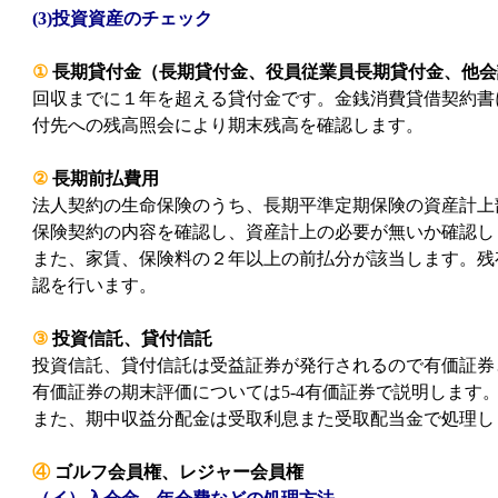
(3)投資資産のチェック
①
長期貸付金（長期貸付金、役員従業員長期貸付金、他会
回収までに１年を超える貸付金です。金銭消費貸借契約書
付先への残高照会により期末残高を確認します。
②
長期前払費用
法人契約の生命保険のうち、長期平準定期保険の資産計上
保険契約の内容を確認し、資産計上の必要が無いか確認し
また、家賃、保険料の２年以上の前払分が該当します。残
認を行います。
③
投資信託、貸付信託
投資信託、貸付信託は受益証券が発行されるので有価証券
有価証券の期末評価については5-4有価証券で説明します
また、期中収益分配金は受取利息また受取配当金で処理し
④
ゴルフ会員権、レジャー会員権