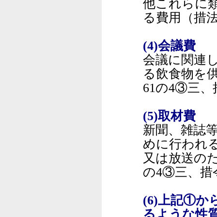
他これらに
る費用（措法
(4)会議費
会議に関連
る飲食物を
61の4③三、
(5)取材費
新聞、雑誌
めに行われ
又は放送のた
の4③三、措
(6)上記①
るような性