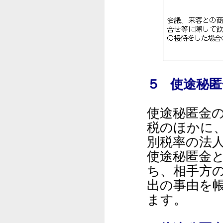
５ 使途秘
使途秘匿金
税のほかに、
別税率の法
使途秘匿金
ち、相手方
出の事由を
ます。