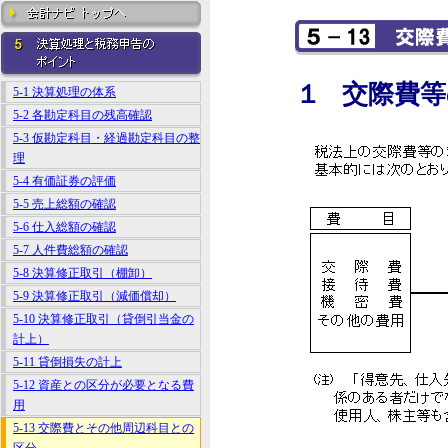
１ 交際費
5-1 決算処理の体系
5-2 各勘定科目の残高確認
5-3 仮勘定科目・経過勘定科目の整
理
5-4 有価証券の評価
5-5 売上総額の確認
5-6 仕入総額の確認
5-7 人件費総額の確認
5-8 決算修正取引（棚卸）
5-9 決算修正取引（減価償却）
5-10 決算修正取引（貸倒引当金の
計上）
5-11 貸倒損失の計上
5-12 資産との区分が必要となる費
用
5-13 交際費とその他周辺科目との