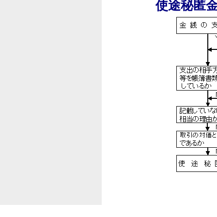
使途秘匿金