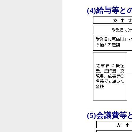
(4)給与等と
(5)会議費