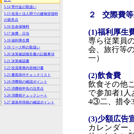
区分
5-14 寄付金の取扱い
２ 交際費
5-15 役員と法人間での建物貸借時
の留意点
5-16 生命保険料
(1)福利厚生
5-17 旅費・日当
専ら従業員
5-18 福利厚生費
5-19 リース料の取扱い
会、旅行等の
5-20 決算確認報告書の記載事項
一）
5-21 決算確認書
5-22 役員業務内容検討書
(2)飲食費
5-23 書面添付チェックリスト
5-24 消費税の確認ポイント
飲食その他
5-25 消費税申告の注意点
で参加者1人
5-26 消費税チェックシート
4③二、措令3
5-27 源泉所得税の確認ポイント
(3)少額広告
カレンダー