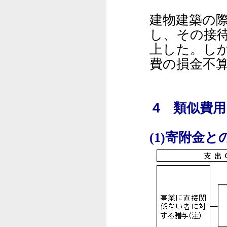
建物建築の
し、その接
上した。し
費の損金不
４ 類似費
(1)寄附金と