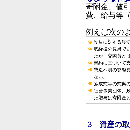
寄附金、値
費、給与等（措
例えば次の
①
役員に対する渡
②
取締役の長男で
たが、交際費と
③
契約に基づいて
④
費途不明の交際
ない。
⑤
落成式等の式典
⑥
社会事業団体、
た贈与は寄附金
３ 資産の