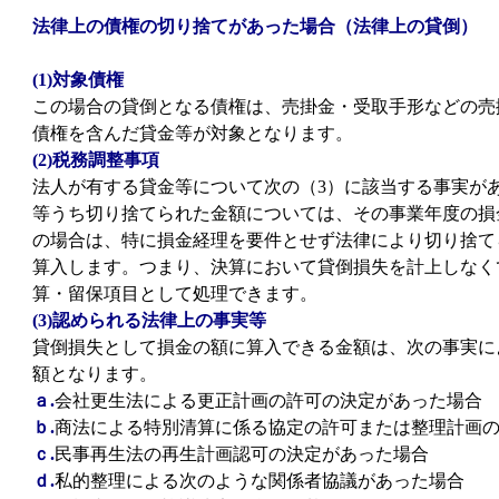
法律上の債権の切り捨てがあった場合（法律上の貸倒）
(1)対象債権
この場合の貸倒となる債権は、売掛金・受取手形などの売
債権を含んだ貸金等が対象となります。
(2)税務調整事項
法人が有する貸金等について次の（3）に該当する事実が
等うち切り捨てられた金額については、その事業年度の損
の場合は、特に損金経理を要件とせず法律により切り捨て
算入します。つまり、決算において貸倒損失を計上しなく
算・留保項目として処理できます。
(3)認められる法律上の事実等
貸倒損失として損金の額に算入できる金額は、次の事実に
額となります。
ａ.
会社更生法による更正計画の許可の決定があった場合
ｂ.
商法による特別清算に係る協定の許可または整理計画
ｃ.
民事再生法の再生計画認可の決定があった場合
ｄ.
私的整理による次のような関係者協議があった場合