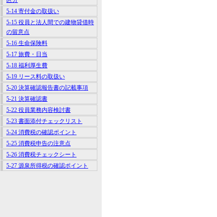
区分
5-14 寄付金の取扱い
5-15 役員と法人間での建物貸借時
の留意点
5-16 生命保険料
5-17 旅費・日当
5-18 福利厚生費
5-19 リース料の取扱い
5-20 決算確認報告書の記載事項
5-21 決算確認書
5-22 役員業務内容検討書
5-23 書面添付チェックリスト
5-24 消費税の確認ポイント
5-25 消費税申告の注意点
5-26 消費税チェックシート
5-27 源泉所得税の確認ポイント