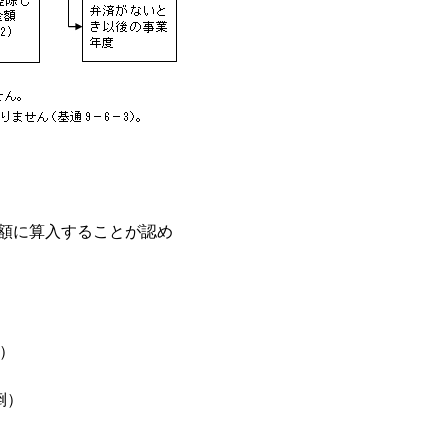
額に算入することが認め
）
倒）