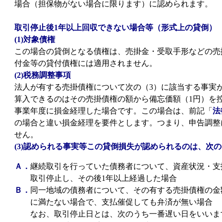
場合（担保物がない場合に限ります）に認められます。
取引停止後1年以上回収できない場合等（形式上の貸倒）
(1)対象債権
この場合の貸倒となる債権は、売掛金・受取手形などの売
付金等の貸付債権には適用されません。
(2)税務調整事項
法人が有する売掛債権について次の（3）に該当する事実
算入できるのはその売掛債権の額から備忘価額（1円）を
事業年度に損金経理した場合です。この場合は、前記「
法
の場合と違い損金経理を要件とします。つまり、申告調整
せん。
(3)認められる事実等この貸倒損失が認められるのは、次
Ａ．
継続取引を行っていた債務者について、資産状況・支
取引停止し、その後1年以上経過した場合
Ｂ．
同一地域の債務者について、その有する売掛債権の金
に満たない場合で、支払催促しても弁済が無い場合
なお、取引停止日とは、次のうち一番遅い日をいいま