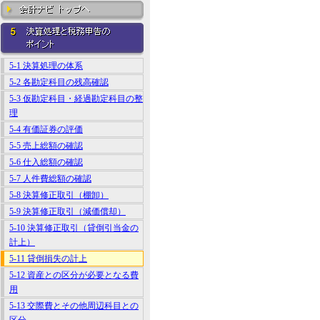
5-1 決算処理の体系
5-2 各勘定科目の残高確認
5-3 仮勘定科目・経過勘定科目の整
理
5-4 有価証券の評価
5-5 売上総額の確認
5-6 仕入総額の確認
5-7 人件費総額の確認
5-8 決算修正取引（棚卸）
5-9 決算修正取引（減価償却）
5-10 決算修正取引（貸倒引当金の
計上）
5-11 貸倒損失の計上
5-12 資産との区分が必要となる費
用
5-13 交際費とその他周辺科目との