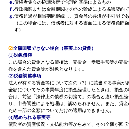
ｅ.
債権者集会の協議決定で合理的基準によるもの
ｆ.
行政機関または金融機関その他の斡旋による協議契約
ｇ.
債務超過が相当期間継続し、貸金等の弁済が不可能で
（この場合には、債務者に対する書面による債務免除
す）
②
全額回収できない場合（事実上の貸倒）
(1)対象債権
この場合の貸倒となる債権は、売掛金・受取手形等の売掛
権を含んだ貸金等が対象となります。
(2)税務調整事項
法人が有する貸金等について次の（3）に該当する事実が
全額についてその事業年度に損金経理したときは、損金の
合は、前記「法律上の債券の切捨て」の場合と違い損金経
り、申告調整による処理は、認められません。また、貸金
ため一部の金額についてだけの適用はできません。
(3)認められる事実等
債務者の資産状況・支払能力等からみて、その全額が回収