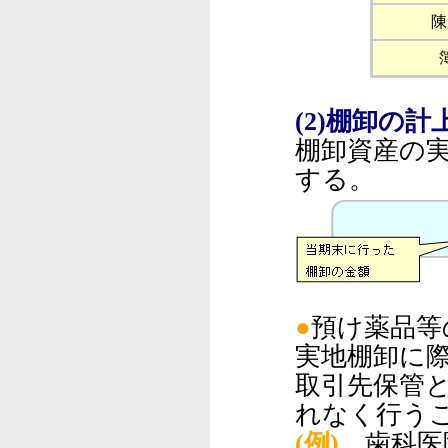
陳
(2)棚卸の計
棚卸資産の
する。
●
預け薬品等
実地棚卸に
取引先保管
れなく行う
(例)
歯科医