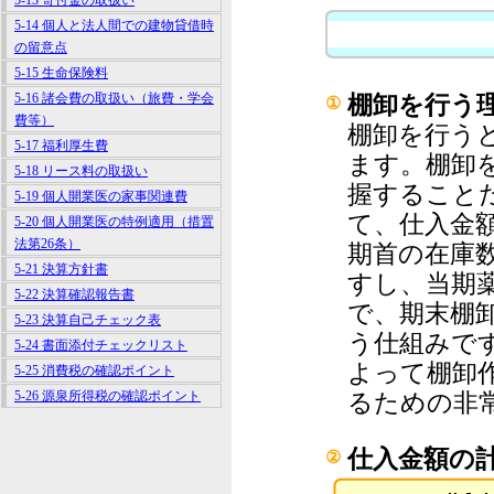
5-13 寄付金の取扱い
5-14 個人と法人間での建物貸借時
の留意点
5-15 生命保険料
5-16 諸会費の取扱い（旅費・学会
棚卸を行う
①
費等）
棚卸を行う
5-17 福利厚生費
ます。棚卸
5-18 リース料の取扱い
握すること
5-19 個人開業医の家事関連費
て、仕入金
5-20 個人開業医の特例適用（措置
法第26条）
期首の在庫
5-21 決算方針書
すし、当期
5-22 決算確認報告書
で、期末棚
5-23 決算自己チェック表
う仕組みで
5-24 書面添付チェックリスト
よって棚卸
5-25 消費税の確認ポイント
5-26 源泉所得税の確認ポイント
るための非
仕入金額の
②