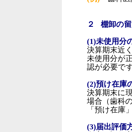
２ 棚卸の留
(1)未使用分
決算期末近
未使用分が
認が必要で
(2)預け在庫
決算期末に
場合（歯科
「預け在庫
(3)届出評