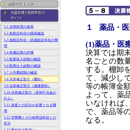
１ 薬品・
5-1 決算処理の体系
5-2 各勘定科目の残高確認
5-3 仮勘定科目・経過勘定科目の整
(1)薬品・
理
決算では期
5-4 有価証券の評価
名ごとの数
5-5 医業収入総額の確認
5-6 医業仕入総額の確認
する。棚卸
5-7 人件費総額の確認
て、減少し
5-8 決算修正取引（棚卸）
等の帳簿金
5-9 決算修正取引（減価償却）
5-10 決算修正取引（貸倒引当金の
よって、薬
計上）
いなければ
5-11 資産との区分が必要となる費
で、薬品等
用
5-12 交際費とその他周辺科目との
なる。
区分