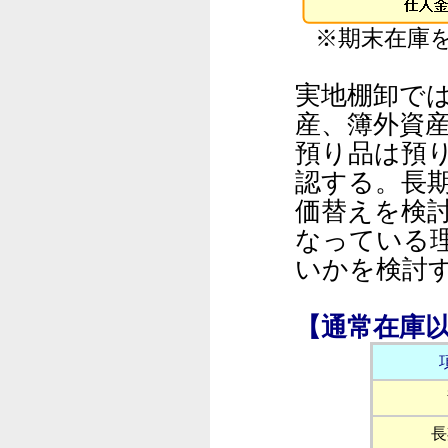
※期末在庫
実地棚卸で
産、簿外資
預り品は預
認する。長
価替えを検
なっている
いかを検討
【通常在庫
長