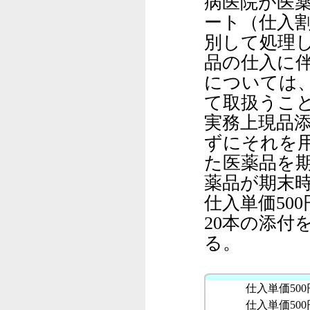
病医院が医
ート（仕入
別して処理
品の仕入に
については
て取扱うこ
実務上現品
ずにそれを
た医薬品を
薬品が期末
仕入単価50
20本の添付
る。
仕入単価500円×数
仕入単価500円×数