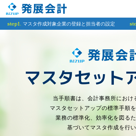
マスタ作成対象企業の登録と担当者の設定
step1.
st
マスタセット
当手順書は、会計事務所におけ
マスタセットアップの標準手順
業務の標準化、効率化を図る
基づいてマスタ作成を行