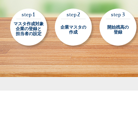
1
2
3
step
step
step
マスタ作成対象
企業マスタの
開始残高の
企業の登録と
作成
登録
担当者の設定