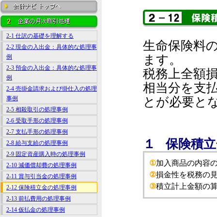
2-1 仕訳の基礎を理解する
生命保険料
2-2 現金の入出金：具体的な処理事
ます。
例
2-3 預金の入出金：具体的な処理事
税務上全額
例
相当分を支
2-4 売掛金請求および掛仕入の処理
事例
とが必要と
2-5 相殺取引の処理事例
2-6 受取手形の処理事例
2-7 支払手形の処理事例
１ 保険積
2-8 給与支給の処理事例
2-9 固定資産購入時の処理事例
①
加入商品の内容
2-10 減価償却費の処理事例
②
損金性を税務の
2-11 賞与引当金の処理事例
③
積立計上金額の
2-12 保険積立金の処理事例
2-13 前払費用の処理事例
2-14 仮払金の処理事例