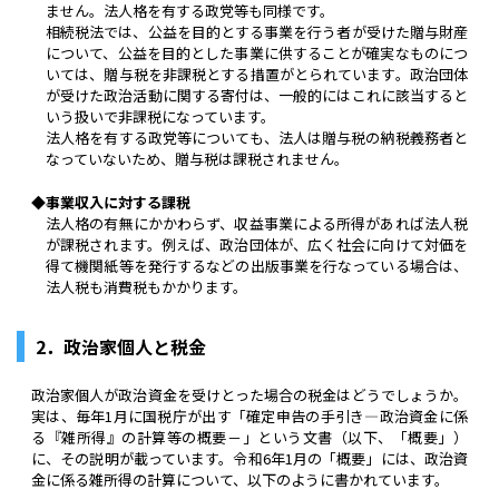
ません。法人格を有する政党等も同様です。
相続税法では、公益を目的とする事業を行う者が受けた贈与財産
について、公益を目的とした事業に供することが確実なものにつ
いては、贈与税を非課税とする措置がとられています。政治団体
が受けた政治活動に関する寄付は、一般的にはこれに該当すると
いう扱いで非課税になっています。
法人格を有する政党等についても、法人は贈与税の納税義務者と
なっていないため、贈与税は課税されません。
◆事業収入に対する課税
法人格の有無にかかわらず、収益事業による所得があれば法人税
が課税されます。例えば、政治団体が、広く社会に向けて対価を
得て機関紙等を発行するなどの出版事業を行なっている場合は、
法人税も消費税もかかります。
2．政治家個人と税金
政治家個人が政治資金を受けとった場合の税金はどうでしょうか。
実は、毎年1月に国税庁が出す「確定申告の手引き―政治資金に係
る『雑所得』の計算等の概要－」という文書（以下、「概要」）
に、その説明が載っています。令和6年1月の「概要」には、政治資
金に係る雑所得の計算について、以下のように書かれています。