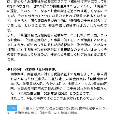
ば、おそらく追加納税が必要になります（雑所得は赤字になっても
0円とみなされ、他の所得との損益通算はできません）。「現金で
の還付」ということになるとお金の動きを追うのは難しくなるので
すが、それを分かってやっているのであれば悪質であるといえま
す。 もちろん、国会議員自身が自主的に「雑所得の申告を漏らして
いました」ということで、修正申告し納税すればたいしたもので
す。
また、「政治資金収支報告書に記載せず、どう使おうが自由」とい
うお金は、「公益を目的とした事業に供することが確実」といえる
でしょうか。前述のようにそれが相続税法上、政治団体（人格なき
社団）に対する贈与税を非課税にする根拠なのですが、はたしてそ
の要件を満たしているのか、使途などを厳しく見定める必要があり
ます。
◆1966年 政界の「黒い霧事件」
同事件は、国会議員に対する税務調査まで発展しました。申告漏
れなどにより修正申告、更正決定した国会議員は「現職議員が
181名、前議員が22名、合計203名で、金額はトータル2億1800万
円。当時の衆参両院の定数の3割近くに申告漏れがある計算だっ
た」（東京新聞WEB 2024年2月20日）とのことです。
はたして、今回の事件ではどこまで追求が行われるでしょうか。
「令和５年分の所得税及び復興特別所得税の確定申告につい
て ―政治資金に係る「雑所得」の計算等の概要―」