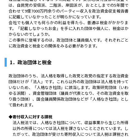
は、自民党の安倍派、二階派、岸田派が、おととしまでの5年間で
合わせて9億7000万円余りのパーティー収入を政治資金収支報告書
に記載していなかったことが明らかになっています。
会社でも個人でも何らかの利益を得たら、普通は税金がかかりま
す。「記載しなかったお金」を手に入れた団体や個人に、税金はか
からないのでしょうか。
この事件に登場するのは、政治団体と議員個人です。それぞれごと
に政治資金と税金との関係をみる必要があります。
1．政治団体と税金
政治団体のうち、法人格を取得した政党と政党の指定する政治資金
団体だけが「法人」です。これら以外の政治団体は法人格を持って
いないため、「人格なき社団」に該当します。政策研究団体（いわ
ゆる派閥）、資金管理団体（議員が代表となり、その政治資金を取
り扱う団体）、国会議員関係政治団体などが「人格なき社団」とし
て扱われます。
◆寄付収入に対する課税
法人税法では、人格なき社団について、収益事業から生じた所得
以外の所得については法人税を課さないこととされています。し
たがって、政治団体が受けた寄附収入について法人税は課税され