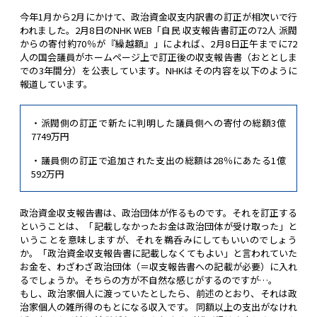
今年1月から2月にかけて、政治資金収支内訳書の訂正が相次いで行
われました。2月8日のNHK WEB「自民 収支報告書訂正の72人 派閥
からの寄付約70％が『繰越額』」によれば、2月8日正午までに72
人の国会議員がホームページ上で訂正後の収支報告書（おととしま
での3年間分）を公表しています。NHKはその内容を以下のように
報道しています。
・派閥側の訂正で新たに判明した議員側への寄付の総額3億
7749万円
・議員側の訂正で追加された支出の総額は28％にあたる1億
592万円
政治資金収支報告書は、政治団体が作るものです。それを訂正する
ということは、「記載しなかったお金は政治団体が受け取った」と
いうことを意味しますが、それを鵜呑みにしてもいいのでしょう
か。「政治資金収支報告書に記載しなくてもよい」と言われていた
お金を、わざわざ政治団体（＝収支報告書への記載が必要）に入れ
るでしょうか。そちらの方が不自然な感じがするのですが…。
もし、政治家個人に渡っていたとしたら、前述のとおり、それは政
治家個人の雑所得のもとになる収入です。 同額以上の支出がなけれ