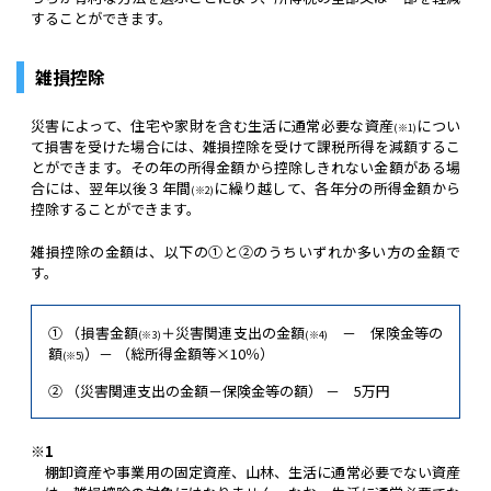
することができます。
雑損控除
災害によって、住宅や家財を含む生活に通常必要な資産
につい
(※1)
て損害を受けた場合には、雑損控除を受けて課税所得を減額するこ
とができます。その年の所得金額から控除しきれない金額がある場
合には、翌年以後３年間
に繰り越して、各年分の所得金額から
(※2)
控除することができます。
雑損控除の金額は、以下の①と②のうちいずれか多い方の金額で
す。
① （損害金額
＋災害関連支出の金額
－ 保険金等の
(※3)
(※4)
額
）－ （総所得金額等×10％）
(※5)
② （災害関連支出の金額－保険金等の額） － 5万円
※1
棚卸資産や事業用の固定資産、山林、生活に通常必要でない資産