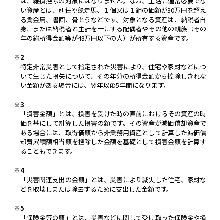
は、雑損控除の対象にはなりません。なお、生活に通常必要でな
い資産とは、別荘や競走馬、１個又は１組の価額が30万円を超え
る貴金属、書画、骨とうなどです。対象となる資産は、納税者自
身、または納税者と生計を一にする配偶者やその他の親族（その
年の総所得金額等が48万円以下の人）が所有する資産です。
※2
特定非常災害として指定された災害により、住宅や家財などにつ
いて生じた損失について、その年分の所得金額から控除しきれな
い金額がある場合には、翌年以後5年間になります。
※3
「損害金額」とは、損害を受けた時の直前におけるその資産の時
価を基にして計算した損害の額です。その資産が減価償却資産で
ある場合には、取得価額から非業務用資産として計算した減価償
却費累積額相当額を控除した金額を基礎として損害金額を計算す
ることもできます。
※4
「災害関連支出の金額」とは、災害により滅失した住宅、家財な
どを取壊しまたは除去するために支出した金額です。
※5
「保険金等の額」とは、災害などに関して受け取った保険金や損