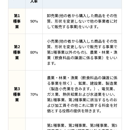
入率
第1
卸売業(他の者から購入した商品をその性
種事
90%
質、形状を変更しないで他の事業者に対
業
して販売する事業)をいいます。
小売業(他の者から購入した商品をその性
第2
質、形状を変更しないで販売する事業で
種事
80%
第1種事業以外のもの)、農業・林業・漁
業
業（飲食料品の譲渡に係る事業）をいい
ます。
農業・林業・漁業（飲食料品の譲渡に係
る事業を除く）、鉱業、建設業、製造業
第3
（製造小売業を含みます。）、電気業、
種事
70%
ガス業、熱供給業および水道業をいい、
業
第1種事業、第2種事業に該当するものお
よび加工賃その他これに類する料金を対
価とする役務の提供を除きます。
第1種事業、第2種事業、第3種事業、第5