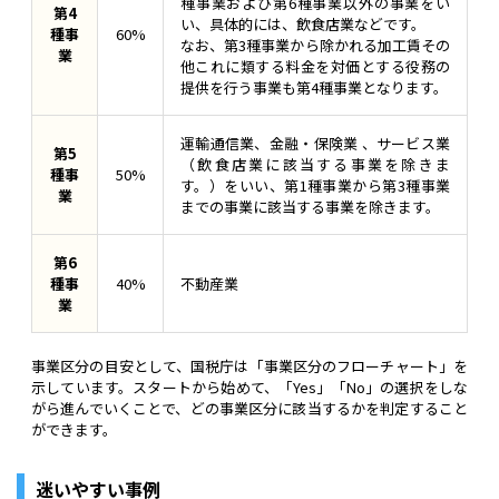
種事業および第6種事業以外の事業をい
第4
い、具体的には、飲食店業などです。
種事
60%
なお、第3種事業から除かれる加工賃その
業
他これに類する料金を対価とする役務の
提供を行う事業も第4種事業となります。
運輸通信業、金融・保険業 、サービス業
第5
（飲食店業に該当する事業を除きま
種事
50%
す。）をいい、第1種事業から第3種事業
業
までの事業に該当する事業を除きます。
第6
種事
40%
不動産業
業
事業区分の目安として、国税庁は「事業区分のフローチャート」を
示しています。スタートから始めて、「Yes」「No」の選択をしな
がら進んでいくことで、どの事業区分に該当するかを判定すること
ができます。
迷いやすい事例