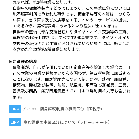
売すれば、第2種事業になります。
自動車の板金塗装等はどうでしょうか。この事業区分について国
税不服審判所で争われた事例では、板金塗装等の本質は「つくろ
い直す、造り直す及び交換等をする」という「サービスの提供」
であるから、第5種事業にあたるという裁決が出ています。
自動車の整備（部品交換含む）やタイヤ・オイル交換等の工賃、
車検等の代行手数料は、すべて第5種事業です。タイヤ・オイル
交換等の販売代金と工賃が区分されていない場合には、販売代金
を含めた全額が第5種事業になります。
固定資産の譲渡
事業者が、自己が使用していた固定資産等を譲渡した場合は、自
己の本業の事業の種類のいかんを問わず、第四種事業に該当する
ことになります。固定資産等については、建物、建物付属設備、
構築物、機械及び装置、船舶、航空機、車両及び運搬具、工具、
器具及び備品、無形固定資産のほかゴルフ場利用株式等も含まれ
ます。
№6509 簡易課税制度の事業区分（国税庁）
簡易課税の事業区分について（フローチャート）