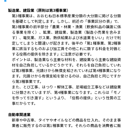
製造業、建設業（原則は第3種事業）
第3種事業は、おおむね日本標準産業分類の大分類に掲げる分類
を基礎として判定します。しかし、前述の「事業区分の表」で、
第3種事業の前半部分「農業・林業・漁業（飲食料品の譲渡に係
る事業を除く）、鉱業、建設業、製造業（製造小売業を含みま
す）、電気業、ガス業、熱供給業および水道業をいい」だけで判
定してしまうと間違いが起きます。後半の「第1種事業、第2種事
業に該当するものおよび加工賃その他これに類する料金を対価と
する役務の提供を除きます」に注意が必要です。
ポイントは、製造業なら主要な材料を、建設業なら主要な建設資
材を自己負担しているかどうかです。それらを自己負担していれ
ば第3種事業、元請けから無償支給されていれば第4種事業になり
ます。元請けから有償支給を受けるのは、自己負担と同じですか
ら第3種事業です。
また、とび工事、はつり・解体工事、足場組立工事などは建設業
に分類されていますが、第4種事業になります。これらは「モノ
を作って引き渡す」というより、「役務の提供」という性質の工
事だからです。
自動車関連業
新車や中古車、タイヤやオイルなどの商品を仕入れ、そのまま事
業者に販売するのは第1種事業です。それらの商品を消費者に販