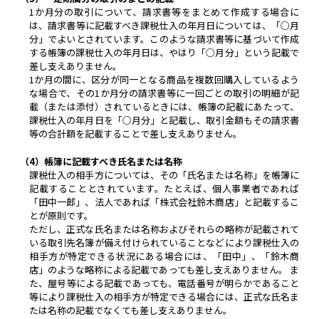
1か月分の取引について、請求書等をまとめて作成する場合に
は、請求書等に記載すべき課税仕入の年月日については、「○月
分」でよいとされています。このような請求書等に基づいて作成
する帳簿の課税仕入の年月日は、やはり「○月分」という記載で
差し支えありません。
1か月の間に、区分が同一となる商品を複数回購入しているよう
な場合で、その1か月分の請求書等に一回ごとの取引の明細が記
載（または添付）されているときには、帳簿の記載にあたって、
課税仕入の年月日を「○月分」と記載し、取引金額もその請求書
等の合計額を記載することで差し支えありません。
（4）帳簿に記載すべき氏名または名称
課税仕入の相手方については、その「氏名または名称」を帳簿に
記載することとされています。たとえば、個人事業者であれば
「田中一郎」、法人であれば「株式会社鈴木商店」と記載するこ
とが原則です。
ただし、正式な氏名または名称およびそれらの略称が記載されて
いる取引先名簿が備え付けられていることなどにより課税仕入の
相手方が特定できる状況にある場合には、「田中」、「鈴木商
店」のような略称による記載であっても差し支えありません。 ま
た、屋号等による記載であっても、電話番号が明らかであること
等により課税仕入の相手方が特定できる場合には、正式な氏名ま
たは名称の記載でなくても差し支えありません。