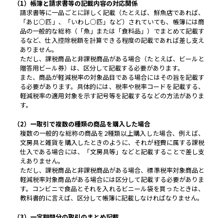
（1）帳簿と請求書等の記載内容の対応関係
請求書等に一品ごとに詳しく記載（たとえば、鮮魚店であれば、
「あじ○匹」、「いわし○匹」など）されていても、帳簿には商
品の一般的な総称（「魚」または「食料品」）でまとめて記載す
るなど、仕入控除税額を計算できる程度の記載であれば差し支え
ありません。
ただし、課税商品と非課税商品がある場合（たとえば、ビールと
贈答用ビール券）は、区分して記載する必要があります。
また、商品が軽減税率の対象品目である場合にはその旨を記載す
る必要があります。具体的には、税率や税率コードを記載する、
軽減税率の適用対象を示す記号等を記載するなどの方法がありま
す。
（2）一取引で複数の種類の商品を購入した場合
複数の一般的な総称の商品を2種類以上購入した場合、例えば、
文房具と雑貨を購入したときのように、それが経費に属する課税
仕入である場合には、「文房具等」などと記載することで差し支
えありません。
ただし、課税商品と非課税商品がある場合、標準税率対象商品と
軽減税率対象商品がある場合には区分して記載する必要がありま
す。コンビニで食品とそれを入れるビニール袋を買ったときは、
教科書的に言えば、区分して帳簿に記載しなければなりません。
（3）一定期間分の取引のまとめ記載