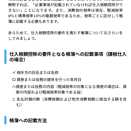
解釈すれば、「必要事項が記載されていなければ仕入税額控除がで
きない」ことになります。また、消費税の税率は現在、軽減税率
8％と標準税率10％の複数税率であるため、税率ごとに区分して帳
簿に記載する必要もあります。
あらためて、仕入税額控除の要件を満たす帳簿についておさらいを
してみましょう。
仕入税額控除の要件となる帳簿への記載事項（課税仕入
の場合）
イ
相手方の氏名または名称
ロ
資産または役務の提供を行った年月日
ハ
資産または役務の内容（軽減税率の対象となる資産の場合は、資
産の内容および軽減税率対象である旨）
ニ
支払対価の額（消費税額および地方消費税額に相当する額を含
む）
帳簿への記載方法