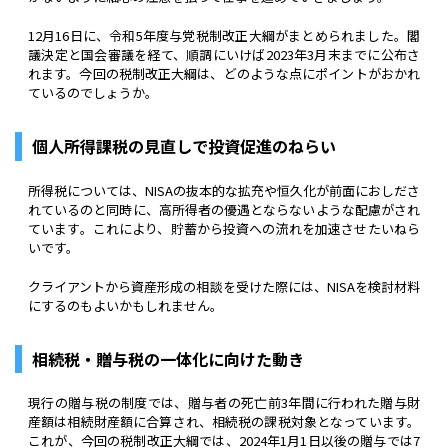
12月16日に、令和5年度与党税制改正大綱がまとめられました。閣
議決定と国会審議を経て、順調にいけば2023年3月末までに公布さ
れます。今回の税制改正大綱は、どのような点にポイントがおかれ
ているのでしょうか。
個人所得課税の見直しで投資促進のねらい
所得税については、NISAの抜本的な拡充や恒久化が前面におしださ
れているのと同時に、高所得者の優遇とならないような配慮がされ
ています。これにより、貯蓄から投資への流れを加速させたいねら
いです。
クライアントから資産形成の相談を受けた際には、NISAを検討材料
にするのもよいかもしれません。
相続税・贈与税の一体化に向けた動き
現行の贈与税の制度では、贈与者の死亡前3年間に行われた贈与財
産額は相続財産額に合算され、相続税の課税対象となっています。
これが、今回の税制改正大綱では、2024年1月1日以後の贈与では7