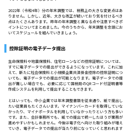
2022年（令和4年）分の年末調整では、税務上の大きな変更点はあ
りません。しかし、近年、大きな改正が続いており気を付けるべき
点はたくさんあります。昨年の年末調整と異なる点や注意すべきポ
イントについてまとめました。今のうちから、年末調整を念頭にお
いてスケジュールを組んでいきましょう。
控除証明の電子データ提出
生命保険料や地震保険料、住宅ローンなどの控除証明については、
すでに電子データでの提出ができるようになっています。これに加
えて、新たに社会保険料と小規模企業共済掛金控除の控除証明につ
いても、電子データでの提出が可能となります。電子データでの提
出が難しい場合でも、必要に応じて国税局のQRコード付証明書等
作成システムを利用して提出することもできます。
とはいっても、中小企業では年末調整書類を従来通り、紙で提出し
たい従業員もたくさんいます。マイナンバーカードを取得していな
かったり、マイナポータルを利用していなかったりという方も多い
です。また、会計事務所でも、紙での提出で統一したほうが業務が
進めやすいかもしれません。今後は電子化へ向けた取り組みが増え
ていき、電子データでの提出が当たり前になっていくと思われます