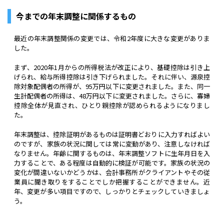
今までの年末調整に関係するもの
最近の年末調整関係の変更では、令和2年度に大きな変更がありま
した。
まず、2020年1月からの所得税法が改正により、基礎控除は引き上
げられ、給与所得控除は引き下げられました。それに伴い、源泉控
除対象配偶者の所得が、95万円以下に変更されました。また、同一
生計配偶者の所得は、48万円以下に変更されました。さらに、寡婦
控除全体が見直され、ひとり親控除が認められるようになりまし
た。
年末調整は、控除証明があるものは証明書どおりに入力すればよい
のですが、家族の状況に関しては常に変動があり、注意しなければ
なりません。年齢に関するものは、年末調整ソフトに生年月日を入
力することで、ある程度は自動的に検証が可能です。家族の状況の
変化が間違いないかどうかは、会計事務所がクライアントやその従
業員に聞き取りをすることでしか把握することができません。近
年、変更が多い項目ですので、しっかりとチェックしていきましょ
う。