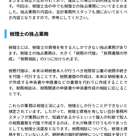
まざまな規定が定められており、違反した場合の罰則規定もありま
す。今回は、税理士法の中でも税理士の独占業務についてまとめま
した。独占業務の内容は、会計事務所スタッフも頭においておくべ
き内容となりますので、参考にしてください。
税理士の独占業務
税理士には、税理士の資格を有する人しかできない独占業務があり
ます。税理士の独占業務は、大きく「税務の代理」「税務書類の作
成」「税務相談」の3つに分けられます。
税務代理は、本来は納税者本人が行うべき税務官公署の税務手続き
を代理・代行することです。税務書類の作成は、本来は納税者本人
が作成する申告書や申請書などの書類を代わりに作成することで
す。税務相談は、税務関連の申請書や申告書作成の相談に応じるこ
とです。
これらの業務は税理士法により、税理士しか行うことができないと
規定されています。したがって、税理士資格を有しない会計事務所
スタッフが業務以外で、知識があるからといって個人の判断で知人
の税務書類を代理で作成するのは、それが無償で行うものであった
としても税理士法違反となります。税務相談についても、税理士資
格を有していない人が、納税者の個別的納税について相談を受けて