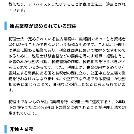
教えたり、アドバイスをしたりすることは税理士法上、違反とされ
ています。
独占業務が認められている理由
税理士法で定められている独占業務は、無報酬であっても有資格者
以外は行うことができないという特殊なものです。これは、税理士
は税金に関わる職業であり、税金は国家において根幹をなすもので
あるために、税理士試験合格などの要件を満たす知識・経験を有し
た者のみが税務の代理、税務書類の作成、税務相談を行うべきだと
考えられているからです。また、税理士は、税金の納付をめぐり利
害対立する関係にある国と納税者の間に立ち、公正中立な立場で業
務を行わなければなりません。公正中立な立場である税理士が税務
相談等に応じることで、脱税などの防止となると考えられていま
す。
税理士でないものが独占業務を行い税理士法に違反すると、2年以
下の懲役または100万円以下の罰金に処されることが税理士法で規
定されています。
非独占業務