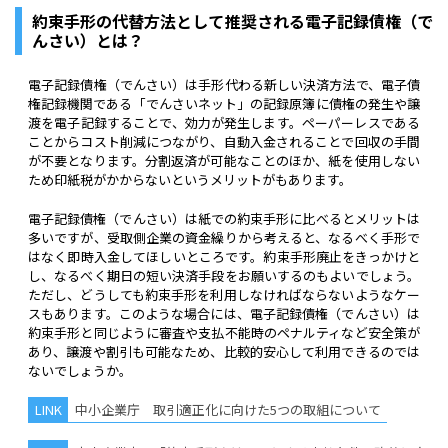
約束手形の代替方法として推奨される電子記録債権（で
んさい）とは？
電子記録債権（でんさい）は手形代わる新しい決済方法で、電子債
権記録機関である「でんさいネット」の記録原簿に債権の発生や譲
渡を電子記録することで、効力が発生します。ペーパーレスである
ことからコスト削減につながり、自動入金されることで回収の手間
が不要となります。分割返済が可能なことのほか、紙を使用しない
ため印紙税がかからないというメリットがもあります。
電子記録債権（でんさい）は紙での約束手形に比べるとメリットは
多いですが、受取側企業の資金繰りから考えると、なるべく手形で
はなく即時入金してほしいところです。約束手形廃止をきっかけと
し、なるべく期日の短い決済手段をお願いするのもよいでしょう。
ただし、どうしても約束手形を利用しなければならないようなケー
スもあります。このような場合には、電子記録債権（でんさい）は
約束手形と同じように審査や支払不能時のペナルティなど安全策が
あり、譲渡や割引も可能なため、比較的安心して利用できるのでは
ないでしょうか。
中小企業庁 取引適正化に向けた5つの取組について