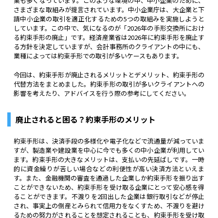
業も多くなっています。このような環境の中、中小企業のために、
さまざまな取組みが提言されています。中小企業庁は、大企業と下
請中小企業の取引を適正化するための5つの取組みを実施しようと
しています。この中で、気になるのが「2026年の手形交換所におけ
る約束手形の廃止」です。経済産業省は2026年に約束手形を廃止す
る方針を決定していますが、会計事務所のクライアントの中にも、
業種によっては約束手形での取引が多いケースもあります。
今回は、約束手形が廃止されるメリットとデメリット、約束手形の
代替方法をまとめました。約束手形の取引が多いクライアントへの
影響を考えたり、アドバイスを行う際の参考にしてください。
廃止されると困る？約束手形のメリット
約束手形は、決済手段の多様化や電子化などで流通量が減っていま
すが、製造業や建設業を中心に今でも多くの中小企業が利用してい
ます。約束手形の大きなメリットは、支払いの先延ばしです。一時
的に資金繰りが苦しい場合などの利便性が高い決済方法といえま
す。また、金融機関の審査を通過した企業しか約束手形を振り出す
ことができないため、約束手形を受け取る企業にとって安心感を得
ることができます。不渡りを2回出した企業は銀行取引などが停止
され、事実上の倒産とみられて信用力をなくすため、不渡りを避け
るための努力がされることを想定されることも、約束手形を受け取