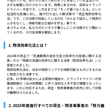
が並んでいる。私たちが当たり前のように享受している生活が今、
大きな岐路に立たされています。背景にあるのは、深刻なトラック
ドライバー不足です。このままでは「モノが運べなくなる」という
社会的な危機に対し、国が打ち出した解決策が「改正物流効率化
法」です。この法律が目指しているのは「みんなで協力して物流の
ムダをなくし、持続可能な仕組みを作る」事です。
本コラムでは、私たちのビジネスや暮らしにこの法律がどう関わっ
てくるのか、その全体像を解説します。
１.物流効率化法とは？
2024年の改正で「流通業務の総合化及び効率化の促進に関する法
律」から「物資の流通の効率化に関する法律（物流効率化法）」に
変更されました。
物流効率化法は、日本の物流インフラを持続可能なものにするため
に制定された法律です。
近年、EC市場の拡大による荷物の増加や、トラックドライバーの労
働規制強化（2024年問題）に伴う深刻な人手不足が課題となってい
ます。これに対応するため、荷主・物流事業者の双方に対して対策
が義務付けられました。
２.2025年度施行すべての荷主・物流事業者の「努力義