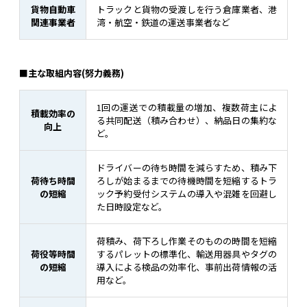
貨物自動車
トラックと貨物の受渡しを行う倉庫業者、港
関連事業者
湾・航空・鉄道の運送事業者など
■主な取組内容(努力義務)
1回の運送での積載量の増加、複数荷主によ
積載効率の
る共同配送（積み合わせ）、納品日の集約な
向上
ど。
ドライバーの待ち時間を減らすため、積み下
荷待ち時間
ろしが始まるまでの待機時間を短縮するトラ
の短縮
ック予約受付システムの導入や混雑を回避し
た日時設定など。
荷積み、荷下ろし作業そのものの時間を短縮
荷役等時間
するパレットの標準化、輸送用器具やタグの
の短縮
導入による検品の効率化、事前出荷情報の活
用など。