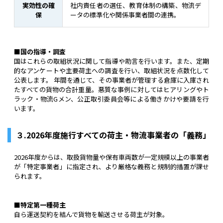
実効性の確
社内責任者の選任、教育体制の構築、物流デ
保
ータの標準化や関係事業者間の連携。
■国の指導・調査
国はこれらの取組状況に関して指導や助言を行います。また、定期
的なアンケートや主要荷主への調査を行い、取組状況を点数化して
公表します。 年間を通じて、その事業者が管理する倉庫に入庫され
たすべての貨物の合計重量。悪質な事例に対してはヒアリングやト
ラック・物流Gメン、公正取引委員会等による働きかけや要請を行
います。
３.2026年度施行すべての荷主・物流事業者の「義務」
2026年度からは、取扱貨物量や保有車両数が一定規模以上の事業者
が「特定事業者」に指定され、より厳格な義務と規制的措置が課せ
られます。
■特定第一種荷主
自ら運送契約を結んで貨物を輸送させる荷主が対象。