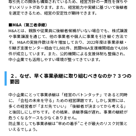
取引先との関係も構築されているため、経営方針の一貫性を保ちや
すいメリットがあります。また、経営能力や実績に基づいて後継者
を選定できるため、経営の安定性が期待できます。
■M&A（第三者承継）
M&Aとは、親族や従業員に後継者候補がいない場合でも、株式譲渡
や事業譲渡を通じて、他の事業者や個人に事業を引き継ぐ方法で
す。 M&Aの実施件数は年々増加しており、2022年度は事業承継・
引継ぎ支援センター経由で1,681件、民間M&A支援機関経由で4,036
件が成立しています。また、公的機関による支援体制も整備され、
中小企業でも活用しやすい環境が整ってきています。
２．なぜ、早く事業承継に取り組むべきなのか？３つの
要因
中小企業にとって事業承継は「経営のバトンタッチ」であると同時
に、「会社の未来を守る」ための経営課題です。しかし実際には、
多くの経営者が「まだ先でいい」「後継者が決まってから考える」
と後回しにしがちです。その結果、承継準備が遅れ、事業の継続が
危うくなるケースも少なくありません。
防止策としても事業承継は“早めの着手”こそが最大のリスク対策と
いえるでしょう。