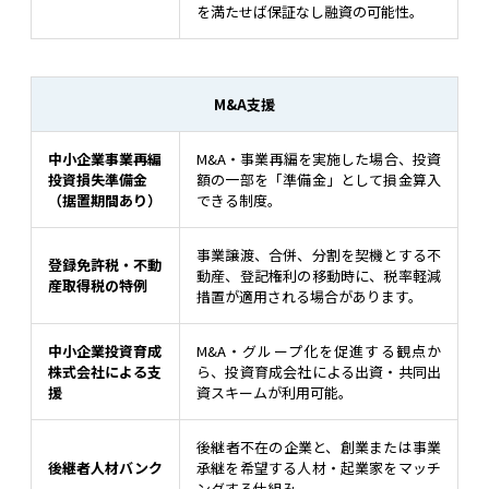
を満たせば保証なし融資の可能性。
M&A支援
中小企業事業再編
M&A・事業再編を実施した場合、投資
投資損失準備金
額の一部を「準備金」として損金算入
（据置期間あり）
できる制度。
事業譲渡、合併、分割を契機とする不
登録免許税・不動
動産、登記権利の移動時に、税率軽減
産取得税の特例
措置が適用される場合があります。
中小企業投資育成
M&A・グループ化を促進する観点か
株式会社による支
ら、投資育成会社による出資・共同出
援
資スキームが利用可能。
後継者不在の企業と、創業または事業
後継者人材バンク
承継を希望する人材・起業家をマッチ
ングする仕組み。