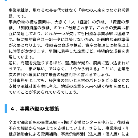
事業承継は、単なる社長交代ではなく「会社の未来をつなぐ経営課
題」です。
事業承継の構成要素は、大きく「人（経営）の承継」「資産の承
継」「知的資産の承継」の3つに分類されます。これらの要素は相
互に関連しており、どれか一つが欠けても円滑な事業承継は困難で
す。特に知的資産は一朝一夕には築けないため、計画的な承継準備
が必要となります。 後継者の育成や株式、資産の整理には想像以上
に時間がかかります。早期に着手した企業ほど、持続的な成長を実
現しています。
逆に、問題を先送りするほど、選択肢が減り、廃業に追い込まれが
ちです。「まだ早い」ではなく、「今から備える」ことが、企業を
次の世代へ確実に残す最善の経営判断と言えるでしょう。
会計事務所としても、経営者の想いと人材のバトンをどう繋ぐかの
支援や承継計画を共に考え、地域の企業を未来へ導く役割を果たし
ていくことが求められているでしょう。
４．事業承継の支援策
全国47都道府県の事業承継・引継ぎ支援センターを中心に、後継者
不在の相談からM&Aまでを支援しています。さらに、事業承継・引
継ぎ補助金による費用補助、事業承継税制（法人版・個人版）によ