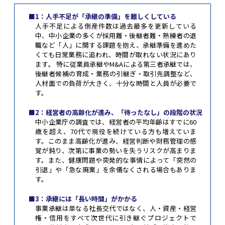
■1：人手不足が「承継の準備」を難しくしている
人手不足による倒産件数は過去最多を更新している
中、中小企業の多くが採用難・後継者難・熟練者の退
職など「人」に関する課題を抱え、承継準備を進めた
くても日常業務に追われ、時間が取れない状況にあり
ます。 特に従業員承継やM&Aによる第三者承継では、
後継者候補の育成・業務の引継ぎ・取引先調整など、
人材面での負荷が大きく、十分な時間と人員が必要で
す。
■2：経営者の高齢化が進み、「待ったなし」の段階の状況
中小企業庁の調査では、経営者の平均年齢はすでに60
歳を超え、70代で現役を続けている方も増えていま
す。このまま高齢化が進み、経営判断や財務管理の感
覚が鈍り、次第に事業の勢いを失うリスクが高まりま
す。また、健康問題や突発的な事情によって「突然の
引退」や「急な廃業」を余儀なくされる場合もありま
す。
■3：承継には「長い時間」がかかる
事業承継は単なる社長交代ではなく、人・資産・経営
権・信用をすべて次世代に引き継ぐプロジェクトで