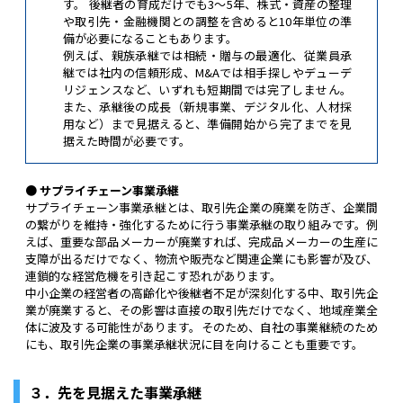
す。 後継者の育成だけでも3〜5年、株式・資産の整理
や取引先・金融機関との調整を含めると10年単位の準
備が必要になることもあります。
例えば、親族承継では相続・贈与の最適化、従業員承
継では社内の信頼形成、M&Aでは相手探しやデューデ
リジェンスなど、いずれも短期間では完了しません。
また、承継後の成長（新規事業、デジタル化、人材採
用など）まで見据えると、準備開始から完了までを見
据えた時間が必要です。
● サプライチェーン事業承継
サプライチェーン事業承継とは、取引先企業の廃業を防ぎ、企業間
の繋がりを維持・強化するために行う事業承継の取り組みです。例
えば、重要な部品メーカーが廃業すれば、完成品メーカーの生産に
支障が出るだけでなく、物流や販売など関連企業にも影響が及び、
連鎖的な経営危機を引き起こす恐れがあります。
中小企業の経営者の高齢化や後継者不足が深刻化する中、取引先企
業が廃業すると、その影響は直接の取引先だけでなく、地域産業全
体に波及する可能性があります。そのため、自社の事業継続のため
にも、取引先企業の事業承継状況に目を向けることも重要です。
３．先を見据えた事業承継