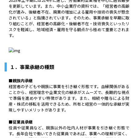
2025年上半期には214件に達し、労働集約型業種を中心に過去最多
を更新しています。また、中小企業庁の資料では、「経営者の高齢
化が進み、後継者不在、廃業の増加による雇用や技術の喪失が懸念
されている」と指摘されています。そのため、事業承継を早期に取
り組むことが、経営者の高齢化・後継者不在・技術喪失といったリ
スクを軽減し、地域経済・雇用を守る観点から極めて重要とされま
す。
１．事業承継の種類
■親族内承継
経営者の子どもや親族に事業を引き継ぐ形態です。血縁関係がある
ことから、経営理念や企業文化の継承がスムーズで、長期的な視点
で準備を進めやすい特徴があります。また、相続や贈与による財
産・株式の移転を活用できるため、所有と経営の一体的な承継が実
現しやすいメリットがあります。
■従業員承継
役員や従業員など、親族以外の社内人材が事業を引き継ぐ形態で
す。長年会社で働いてきた従業員であれば、事業への理解が深く、