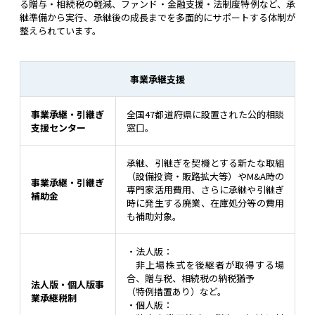
る贈与・相続税の軽減、ファンド・金融支援・法制度特例など、承
継準備から実行、承継後の成長までを多面的にサポートする体制が
整えられています。
事業承継支援
事業承継・引継ぎ
全国47都道府県に設置された公的相談
支援センター
窓口。
承継、引継ぎを契機とする新たな取組
（設備投資・販路拡大等）やM&A時の
事業承継・引継ぎ
専門家活用費用、さらに承継や引継ぎ
補助金
時に発生する廃業、在庫処分等の費用
も補助対象。
・法人版：
非上場株式を後継者が取得する場
合、贈与税、相続税の納税猶予
法人版・個人版事
（特例措置あり）など。
業承継税制
・個人版：