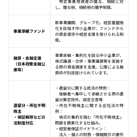
特定事業用資産の贈与、相続に対
し、贈与税、相続税の猶予制度。
新事業展開、グループ化、経営基盤強
化を目指す中小企業が、ファンドから
事業承継ファンド
の資金提供や経営支援を受けられる制
度。
事業承継・集約化を図る中小企業が、
融資・金融支援
株式譲渡・合併・事業譲渡等を実施す
（日本政策金融公
る際の資金調達を支援。公庫による融
庫等）
資枠が別途設けられています。
・遺留分に関する民法の特例：
後継者へ集中して承継させる際の遺
留分算定除外、固定合意等
遺留分・所在不明
・所在不明株主に関する会社法の特
株主
例：
・保証解除などの
株式の集約を阻む「所在不明株主」
法制度対応
問題を簡素化する仕組み。
・経営者保証ガイドライン：
法人・個人の財務・情報開示の要件