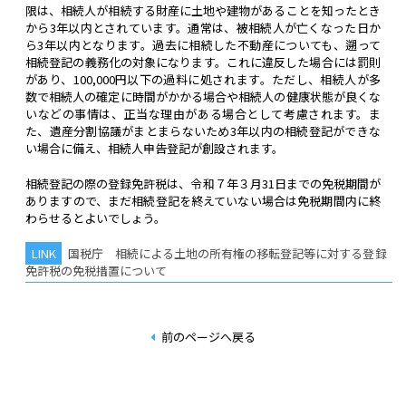
限は、相続人が相続する財産に土地や建物があることを知ったとき
から3年以内とされています。通常は、被相続人が亡くなった日か
ら3年以内となります。過去に相続した不動産についても、遡って
相続登記の義務化の対象になります。これに違反した場合には罰則
があり、100,000円以下の過料に処されます。ただし、相続人が多
数で相続人の確定に時間がかかる場合や相続人の健康状態が良くな
いなどの事情は、正当な理由がある場合として考慮されます。ま
た、遺産分割協議がまとまらないため3年以内の相続登記ができな
い場合に備え、相続人申告登記が創設されます。
相続登記の際の登録免許税は、令和７年３月31日までの免税期間が
ありますので、まだ相続登記を終えていない場合は免税期間内に終
わらせるとよいでしょう。
国税庁 相続による土地の所有権の移転登記等に対する登録
免許税の免税措置について
前のページへ戻る