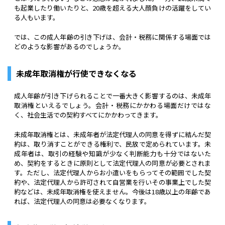
も起業したり働いたりと、20歳を超える大人顔負けの活躍をしてい
る人もいます。
では、この成人年齢の引き下げは、会計・税務に関係する場面では
どのような影響があるのでしょうか。
未成年取消権が行使できなくなる
成人年齢が引き下げられることで一番大きく影響するのは、未成年
取消権といえるでしょう。会計・税務にかかわる場面だけではな
く、社会生活での契約すべてにかかわってきます。
未成年取消権とは、未成年者が法定代理人の同意を得ずに結んだ契
約は、取り消すことができる権利で、民放で定められています。未
成年者は、取引の経験や知識が少なく判断能力も十分ではないた
め、契約をするときに原則として法定代理人の同意が必要とされま
す。ただし、法定代理人からお小遣いをもらってその範囲でした契
約や、法定代理人から許可されて自営業を行いその事業上でした契
約などは、未成年取消権を使えません。今後は18歳以上の年齢であ
れば、法定代理人の同意は必要なくなります。