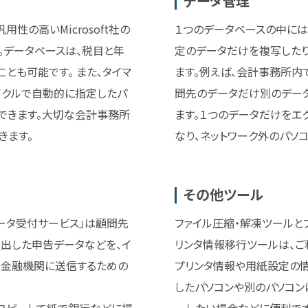
データ管理
性の高いMicrosoft社の
１つのデータベースの中には
ます。データベースは、税目と年
定のデータだけを複写したり
とも可能です。 また、タイマ
ます。例えば、会計事務所内
イクルで自動的に指定したパ
問先のデータだけ別のデー
できます。大切な会計事務所
ます。１つのデータだけをエ
きます。
なり、ネットワーク外のパソ
その他ツール
axデータ受付サービス」は顧問先
ファイル圧縮・解凍ツールと
に提出した申告データなどを、イ
リンタ情報移行ツールは、ご
先金融機関に送信するための
プリンタ情報や用紙設定の情
したパソコンや別のパソコン
コピーして紙で銀行などに提
ーしたい場合などに便利です