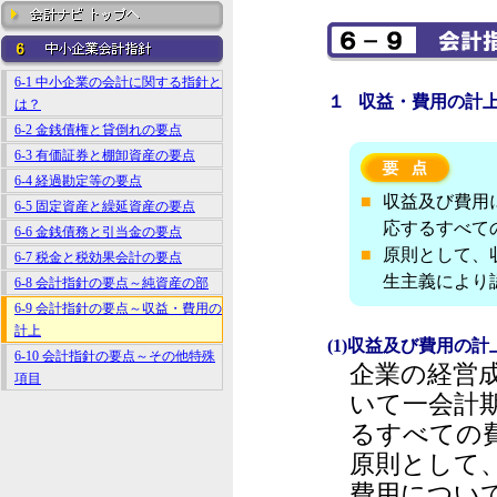
6-1 中小企業の会計に関する指針と
１ 収益・費用の計
は？
6-2 金銭債権と貸倒れの要点
6-3 有価証券と棚卸資産の要点
6-4 経過勘定等の要点
■
収益及び費用
6-5 固定資産と繰延資産の要点
応するすべて
6-6 金銭債務と引当金の要点
■
原則として、
6-7 税金と税効果会計の要点
生主義により
6-8 会計指針の要点～純資産の部
6-9 会計指針の要点～収益・費用の
計上
(1)収益及び費用の
6-10 会計指針の要点～その他特殊
企業の経営
項目
いて一会計
るすべての
原則として
費用につい