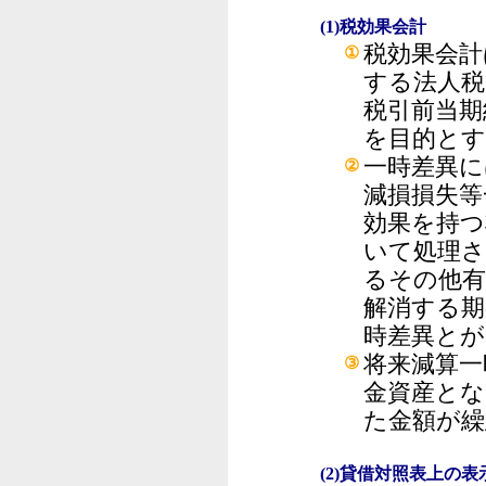
(1)税効果会計
税効果会計
①
する法人税
税引前当期
を目的とす
一時差異に
②
減損損失等
効果を持つ
いて処理さ
るその他有
解消する期
時差異とが
将来減算一
③
金資産とな
た金額が繰
(2)貸借対照表上の表