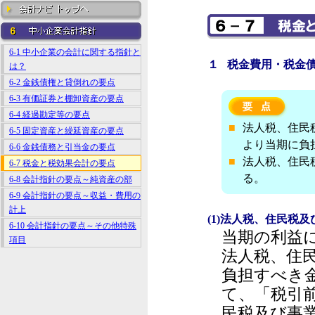
6-1 中小企業の会計に関する指針と
１ 税金費用・税金
は？
6-2 金銭債権と貸倒れの要点
6-3 有価証券と棚卸資産の要点
6-4 経過勘定等の要点
■
法人税、住民
6-5 固定資産と繰延資産の要点
より当期に負
6-6 金銭債務と引当金の要点
■
法人税、住民
6-7 税金と税効果会計の要点
る。
6-8 会計指針の要点～純資産の部
6-9 会計指針の要点～収益・費用の
計上
(1)法人税、住民税
6-10 会計指針の要点～その他特殊
当期の利益
項目
法人税、住
負担すべき
て、「税引
民税及び事