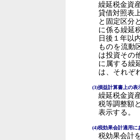
繰延税金資
貸借対照表
と固定区分
に係る繰延
日後１年以
ものを流動
は投資その
に属する繰
は、それぞ
(3)損益計算書上の表
繰延税金資
税等調整額
表示する。
(4)税効果会計適用
税効果会計