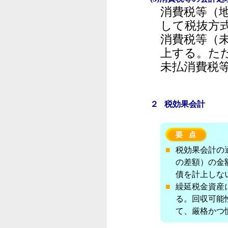
消費税等（
して税抜方
消費税等（
上する。た
未払消費税
２ 税効果会計
■
税効果会計の
の差額）の金
債を計上しな
■
繰延税金資産
る。回収可能
て、厳格かつ