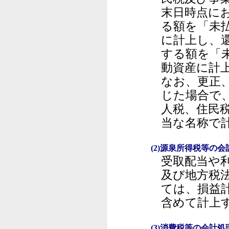
末日時点に
る額を「未
に計上し、
する額を「
動資産に計
なお、更正
じた場合で
人税、住民
当な名称で
(2)源泉所得税等の会
受取配当や
及び地方税
ては、損益
含めて計上
(3)消費税等の会計処