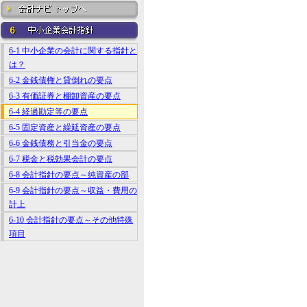
6-1 中小企業の会計に関する指針と
は？
6-2 金銭債権と貸倒れの要点
6-3 有価証券と棚卸資産の要点
6-4 経過勘定等の要点
6-5 固定資産と繰延資産の要点
6-6 金銭債務と引当金の要点
6-7 税金と税効果会計の要点
6-8 会計指針の要点～純資産の部
6-9 会計指針の要点～収益・費用の
計上
6-10 会計指針の要点～その他特殊
項目