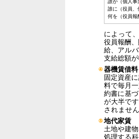
誰が（個人事
誰に（役員、
何を（役員報
によって
役員報酬、
給、アルバ
支給総額が
器機賃借料
④
固定資産に
料で毎月一
約書に基づ
が大半です
されません
地代家賃
⑤
土地や建物
処理する科