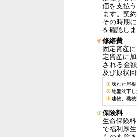
価を支払う
ます。契約
その時期
を確認しま
修繕費
⑥
固定資産に
定資産に加
される金額
及び原状回
①
壊れた屋根
②
地盤沈下し
③
建物、機械
保険料
⑦
生命保険料
で福利厚生
ものを除