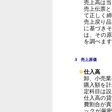
売上高は当
売上伝票と
て正しく
売上戻り品
に基づきそ
は、その原
を調べま
３ 売上原価
仕入高
①
卸、小売業
購入額を計
定科目は設
仕入高の貸
費割合が異
ックが厳