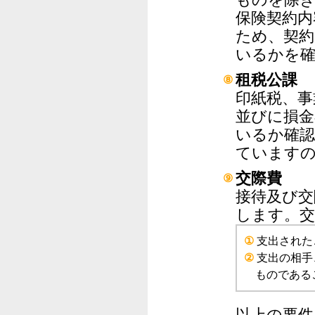
保険契約内
ため、契約
いるかを
租税公課
⑧
印紙税、事
並びに損金
いるか確認
ています
交際費
⑨
接待及び交
します。交
①
支出された
②
支出の相手
ものである
以上の要件