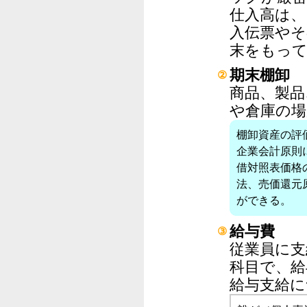
仕入高は、
入伝票やそ
末をもっ
期末棚卸
②
商品、製品
や倉庫の場
棚卸資産の評
企業会計原則
借対照表価格
法、売価還元
ができる。
給与費
③
従業員に支
科目で、給
給与支給に