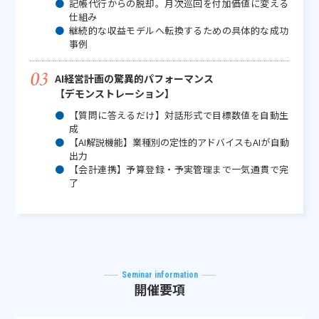
記帳代行からの脱却。月次巡回を付加価値に変える
仕組み
継続的な収益モデルへ転換するための具体的な成功
事例
AI経営計画の驚異的パフォーマンス
【デモンストレーション】
【質問に答えるだけ】対話形式で目標数値を自動生
成
【AI解説機能】業種別の定性的アドバイスもAIが自動
出力
【会計連携】予算登録・予実管理まで一気通貫で完
了
Seminar information
開催要項