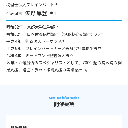
税理士法人ブレインパートナー
矢野 厚登
代表理事
先生
昭和62年 京都大学法学部卒
昭和62年 日本債券信用銀行（現あおぞら銀行）入行
平成 4年 監査法人トーマツ 入社
平成 9年 ブレインパートナー／矢野会計事務所設立
令和 4年 ミッドランド監査法人設立
医業・介護分野のスペシャリストとして、700件超の病医院の開
業支援、経営・承継・相続支援の実績を持つ。
Seminar information
開催要項
開催日時