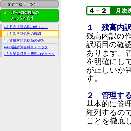
１ 残高内
4-1 月次決算処理のポイント
4-2 月次決算処理の確認
残高内訳の
4-3 貸借対照表残高の確認
訳項目の確
4-4 損益計算書科目チェック
あります。
4-5 営業外収益・費用のチェック
を明確にし
が正しいか
す。
２ 管理す
基本的に管
羅列するの
ことを徹底