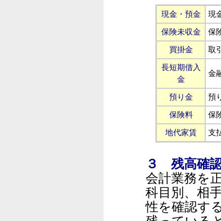
現金・預金
現
保険未収金
保
買掛金
取
長短期借入
金
金
預り金
預
保険料
保
地代家賃
支
３ 残高確
会計業務を
科目別、相
性を確認す