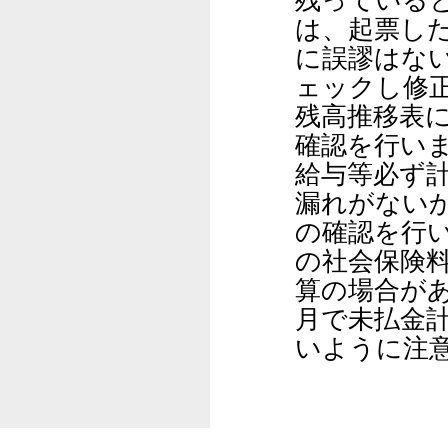
残っている
は、起票し
に誤謬はな
ェックし修
残高推移表
確認を行い
給与等必ず
漏れがない
の確認を行
の社会保険
算の場合が
月で未払金
いように注