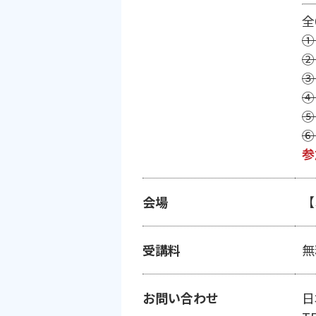
全
①
②
③
④
⑤
⑥
参
会場
【
受講料
無
お問い合わせ
日