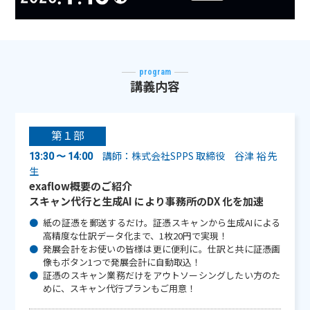
program
講義内容
第１部
講師：株式会社SPPS 取締役 谷津 裕 先
13:30 〜 14:00
生
exaflow概要のご紹介
スキャン代行と生成AI により事務所のDX 化を加速
紙の証憑を郵送するだけ。証憑スキャンから生成AIによる
高精度な仕訳データ化まで、1枚20円で実現！
発展会計をお使いの皆様は更に便利に。仕訳と共に証憑画
像もボタン1つで発展会計に自動取込！
証憑のスキャン業務だけをアウトソーシングしたい方のた
めに、スキャン代行プランもご用意！