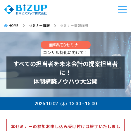
HOME
セミナー情報
セミナー情報詳細
無料WEBセミナー
コンサル特化に向けて！
すべての担当者を未来会計の提案担当者
に！
体制構築ノウハウ大公開
2025.10.02
（木）
13:30 - 15:00
本セミナーの参加お申し込み受け付けは終了いたしまし