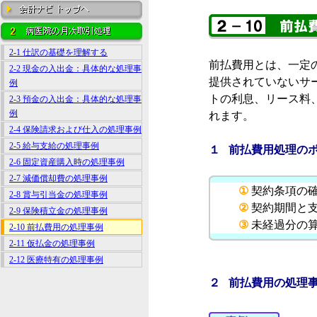
2-1 仕訳の基礎を理解する
前払費用とは、一定
2-2 現金の入出金：具体的な処理事
提供されていないサ
例
トの利息、リース料
2-3 預金の入出金：具体的な処理事
例
れます。
2-4 保険請求および仕入の処理事例
2-5 給与支給の処理事例
１ 前払費用処理の
2-6 固定資産購入時の処理事例
2-7 減価償却費の処理事例
①
契約条項の
2-8 賞与引当金の処理事例
②
契約期間と
2-9 保険積立金の処理事例
③
未経過分の
2-10 前払費用の処理事例
2-11 仮払金の処理事例
2-12 医療特有の処理事例
２ 前払費用の処理