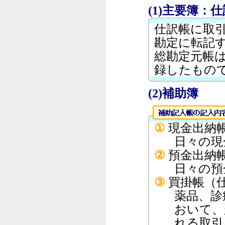
(1)主要簿：
仕訳帳に取
勘定に転記
総勘定元帳
録したもの
(2)補助簿
①
現金出納
日々の現
②
預金出納
日々の預
③
買掛帳（
薬品、診
おいて、
れる取引