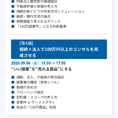
同族法人間売買の価格設計
不動産評価と時価の考え方
相続診断ナビでの所有方式シミュレーション
融資・銀行交渉の論点
税務調査で見られるポイント
「100万超案件」になる判断基準
[第4講]
相続×法人で100万円以上のコンサルを完
成させる
（金）
2026.09.04
13:30 〜 17:30
“いい提案”を“売れる商品”にする
相続、法人、不動産の統合設計
提案書の構成（思考レベル）
価格の決め方
クロージング設計
契約書・スコープの考え方
実案件 or ケーススタディ
各自の「100万商品」完成