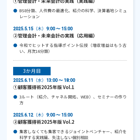
①管理会計・未来会計の実践（実践編）
BS8分類、人件費の最適化、紹介の科学、決算着地シミュ
レーション
（木）
2025.5.15
9:00 〜 15:00
②管理会計・未来会計の実践（応用編）
令和でヒットする指導ポイント伝授（増収増益はもう古
い、月次16分類）
3か月目
（水）
2025.6.11
13:00 〜 18:00
①顧客獲得術2025年版 Vol.1
3ルート（紹介、チャネル開拓、WEB）、セミナーの作り
方
（木）
2025.6.12
9:00 〜 15:00
②顧客獲得術2025年版 Vol.2
集客しなくても集客できるジョイントベンチャー、紹介を
科学する実践編、失注しない個別相談