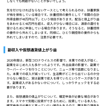
しなくても問題がないことが多いでしょう。
気を付けなければならないケースとして考えられるのは、扶養家族
が株を保有している場合です。扶養控除の要件として「年間の合計
所得金額が48万円以下」という項目があります。配当と値上がり益
をあわせると48万円を超え、収入が少ない場合には、源泉の還付を
受けるために申告している場合があります。そうなると、扶養控除
の要件から外れてしまいます。同様に、ひとり親控除の要件からも
外れてしまいますので、注意が必要です。
副収入や仮想通貨値上がり益
2020年度は、新型コロナウイルスの影響で、本業での収入が低く、
副業をはじめた人も多かったようです。外出自粛の影響で、副業で
ウーバーイーツを行うことについて、ニュース等で話題になりまし
た。本業での収入が減っていて、生活費がどこから出ているのか分
からない場合に、実は副業で収入を得ていたというケースがありま
す。副業収入があるかないかについて、しっかりチェックをする必
要があります。
また、仮想通貨の値上がりについて、確定申告が必要な場合があり
ます。スマホで気軽に投資ができるために、投資している本人も、
確定申告が必要だと思っていない場合もあるので、聞き取り調査を