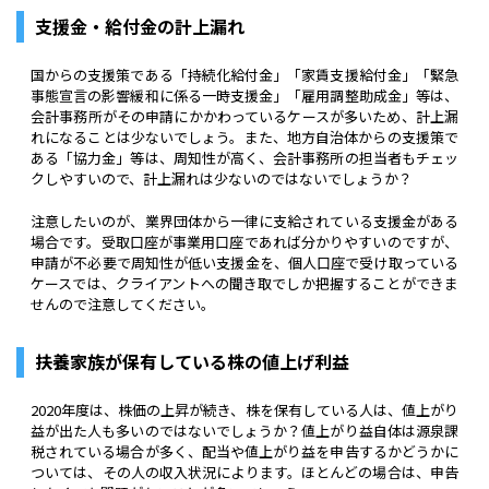
支援金・給付金の計上漏れ
国からの支援策である「持続化給付金」「家賃支援給付金」「緊急
事態宣言の影響緩和に係る一時支援金」「雇用調整助成金」等は、
会計事務所がその申請にかかわっているケースが多いため、計上漏
れになることは少ないでしょう。また、地方自治体からの支援策で
ある「協力金」等は、周知性が高く、会計事務所の担当者もチェッ
クしやすいので、計上漏れは少ないのではないでしょうか？
注意したいのが、業界団体から一律に支給されている支援金がある
場合です。受取口座が事業用口座であれば分かりやすいのですが、
申請が不必要で周知性が低い支援金を、個人口座で受け取っている
ケースでは、クライアントへの聞き取でしか把握することができま
せんので注意してください。
扶養家族が保有している株の値上げ利益
2020年度は、株価の上昇が続き、株を保有している人は、値上がり
益が出た人も多いのではないでしょうか？値上がり益自体は源泉課
税されている場合が多く、配当や値上がり益を申告するかどうかに
ついては、その人の収入状況によります。ほとんどの場合は、申告