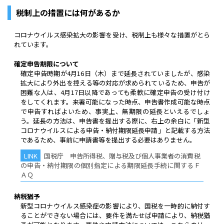
税制上の措置には何があるか
コロナウイルス感染拡大の影響を受け、税制上も様々な措置がとら
れています。
確定申告期限について
確定申告時期が4月16日（木）まで延長されていましたが、感染
拡大により外出を控える等の対応が求められているため、申告が
困難な人は、4月17日以降であっても柔軟に確定申告の受け付け
をしてくれます。来署可能になった時点、申告書作成可能な時点
で申告すればよいため、事実上、無期限の延長といえるでしょ
う。延長の方法は、申告書を提出する際に、右上の余白に「新型
コロナウイルスによる申告・納付期限延⻑申請」と記載する方法
であるため、事前に申請書等を提出する必要はありません。
国税庁 申告所得税、贈与税及び個人事業者の消費税
の申告・納付期限の個別指定による期限延⻑⼿続に関するＦ
ＡＱ
納税猶予
新型コロナウイルス感染症の影響により、国税を一時的に納付す
ることができない場合には、要件を満たせば申請により、納税猶