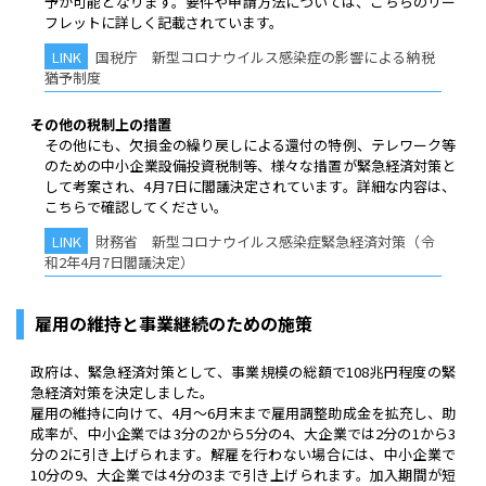
予が可能となります。要件や申請方法については、こちらのリー
フレットに詳しく記載されています。
国税庁 新型コロナウイルス感染症の影響による納税
猶予制度
その他の税制上の措置
その他にも、欠損金の繰り戻しによる還付の特例、テレワーク等
のための中小企業設備投資税制等、様々な措置が緊急経済対策と
して考案され、4月7日に閣議決定されています。詳細な内容は、
こちらで確認してください。
財務省 新型コロナウイルス感染症緊急経済対策（令
和2年4月7日閣議決定）
雇用の維持と事業継続のための施策
政府は、緊急経済対策として、事業規模の総額で108兆円程度の緊
急経済対策を決定しました。
雇用の維持に向けて、4月～6月末まで雇用調整助成金を拡充し、助
成率が、中小企業では3分の2から5分の4、大企業では2分の1から3
分の2に引き上げられます。解雇を行わない場合には、中小企業で
10分の9、大企業では4分の3まで引き上げられます。加入期間が短