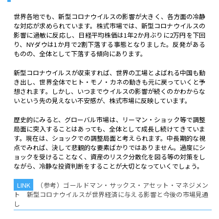
世界各地でも、新型コロナウイルスの影響が大きく、各方面の冷静
な対応が求められています。株式市場では、新型コロナウイルスの
影響に過敏に反応し、日経平均株価は1年2か月ぶりに2万円を下回
り、NYダウは1か月で2割下落する事態となりました。反発がある
ものの、全体として下落する傾向にあります。
新型コロナウイルスが収束すれば、世界の工場とよばれる中国も動
き出し、世界全体でヒト・モノ・カネの動きも元に戻っていくと予
想されます。しかし、いつまでウイルスの影響が続くのかわからな
いという先の見えない不安感が、株式市場に反映しています。
歴史的にみると、グローバル市場は、リーマン・ショック等で調整
局面に突入することはあっても、全体として成長し続けてきていま
す。現在は、ショックでの調整局面と考えられます。中長期的な視
点でみれば、決して悲観的な要素ばかりではありません。過度にシ
ョックを受けることなく、資産のリスク分散化を図る等の対策をし
ながら、冷静な投資判断をすることが大切となっていくでしょう。
（参考）ゴールドマン・サックス・アセット・マネジメン
ト 新型コロナウイルスが世界経済に与える影響と今後の市場見通
し