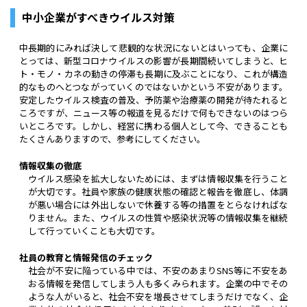
中小企業がすべきウイルス対策
中長期的にみれば決して悲観的な状況にないとはいっても、企業に
とっては、新型コロナウイルスの影響が長期間続いてしまうと、ヒ
ト・モノ・カネの動きの停滞も長期に及ぶことになり、これが構造
的なものへとつながっていくのではないかという不安があります。
安定したウイルス検査の普及、予防薬や治療薬の開発が待たれると
ころですが、ニュース等の報道を見るだけで何もできないのはつら
いところです。しかし、経営に携わる個人として今、できることも
たくさんありますので、参考にしてください。
情報収集の徹底
ウイルス感染を拡大しないためには、まずは情報収集を行うこと
が大切です。社員や家族の健康状態の確認と報告を徹底し、体調
が悪い場合には外出しないで休養する等の措置をとらなければな
りません。また、ウイルスの性質や感染状況等の情報収集を継続
して行っていくことも大切です。
社員の教育と情報発信のチェック
社会が不安に陥っている中では、不安のあまりSNS等に不安をあ
おる情報を発信してしまう人も多くみられます。企業の中でその
ような人がいると、社会不安を増長させてしまうだけでなく、企