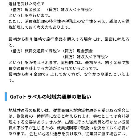
還付を受けた時点で
（借方）現金預金 （貸方）雑収入＜不課税＞
という仕訳を行います。
ただし、消費税処理の整合性や税務上の安全性を考え、雑収入を課
税処理しておく考え方もあります。
最初から割引価格で旅行商品を購入する場合には、厳密に考える
と、
（借方）旅費交通費＜課税＞（貸方）現金預金
（貸方）雑収入＜不課税＞
という仕訳が考えられます。実務的には、最初から、割引金額で旅
費交通費を計上する方法がとられているようです。
最初から割引金額で計上しておく方が、安全かつ簡単だといえま
す。
GoToトラベルの地域共通券の取扱い
地域共通券の取扱いは、従業員個人が地域共通券を受け取る場合に
は、従業員の一時所得になると考えられます。会社としては会計処
理をする必要はありませんが、出張に行った従業員と行かない従業
員の不公平が生じるため、就業規則等で取扱いを決めておく必要が
あります。 会社が地域共通券を受け取り、従業員に渡す場合には、