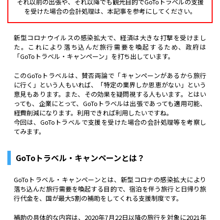
それ以前の出張や、それ以降でも観光目的でGoToトラベルの支援
を受けた場合の会計処理は、本記事を参考にしてください。
新型コロナウイルスの感染拡大で、経済は大きな打撃を受けまし
た。これにより落ち込んだ旅行需要を喚起するため、政府は
「GoToトラベル・キャンペーン」を打ち出しています。
このGoToトラベルは、賛否両論で「キャンペーンがあるから旅行
に行く」という人もいれば、「特定の業界しか恩恵がない」という
意見もあります。また、その効果を疑問視する人もいます。とはい
っても、企業にとって、GoToトラベルは出張であっても適用可能、
経費削減になります。利用できれば利用したいですね。
今回は、GoToトラベルで支援を受けた場合の会計処理等を考察し
てみます。
GoToトラベル・キャンペーンとは？
GoToトラベル・キャンペーンとは、新型コロナの感染拡大により
落ち込んだ旅行需要を喚起する目的で、宿泊を伴う旅行と日帰り旅
行代金を、国が最大5割の補助をしてくれる支援制度です。
補助の具体的な内容は、2020年7月22日以降の旅行を対象に2021年